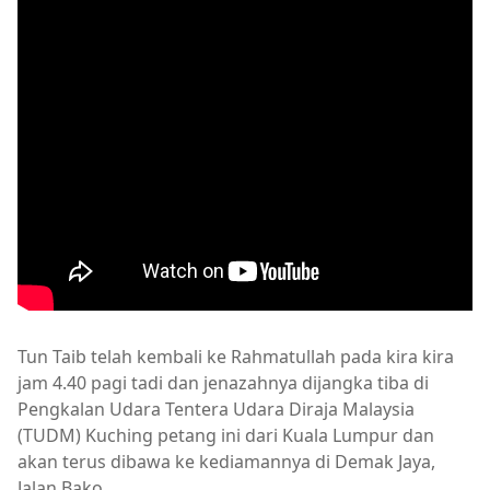
Tun Taib telah kembali ke Rahmatullah pada kira kira
jam 4.40 pagi tadi dan jenazahnya dijangka tiba di
Pengkalan Udara Tentera Udara Diraja Malaysia
(TUDM) Kuching petang ini dari Kuala Lumpur dan
akan terus dibawa ke kediamannya di Demak Jaya,
Jalan Bako.