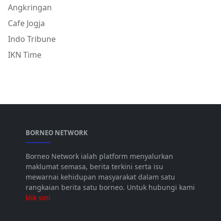
Angkringan
Cafe Jogja
Indo Tribune
IKN Time
BORNEO NETWORK
Borneo Network ialah platform menyalurkan
maklumat semasa, berita terkini serta isu
mewarnai kehidupan masyarakat dalam satu
rangkaian berita satu borneo. Untuk hubungi kami
klik sini