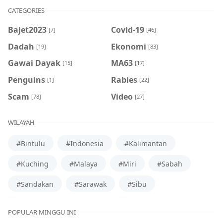
CATEGORIES
Bajet2023
Covid-19
[7]
[46]
Dadah
Ekonomi
[19]
[83]
Gawai Dayak
MA63
[15]
[17]
Penguins
Rabies
[1]
[22]
Scam
Video
[78]
[27]
WILAYAH
#Bintulu
#Indonesia
#Kalimantan
#Kuching
#Malaya
#Miri
#Sabah
#Sandakan
#Sarawak
#Sibu
POPULAR MINGGU INI