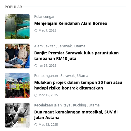
POPULAR
Pelancongan
Menjelajahi Keindahan Alam Borneo
Mac 7, 2025
Alam Sekitar
,
Sarawak
,
Utama
Banjir: Premier Sarawak lulus peruntukan
tambahan RM10 juta
Jan 31, 2025
Pembangunan
,
Sarawak
,
Utama
Mulakan projek dalam tempoh 30 hari atau
hadapi risiko kontrak ditamatkan
Mac 15, 2025
Kecelakaan Jalan Raya
,
Kuching
,
Utama
Dua maut kemalangan motosikal, SUV di
Jalan Astana
Mac 13, 2025