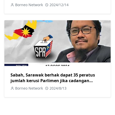
Fadillah
Borneo Network
2024/12/14
Sabah, Sarawak berhak dapat 35 peratus
jumlah kerusi Parlimen jika cadangan
persempadanan kerusi diluluskan
Borneo Network
2024/8/13