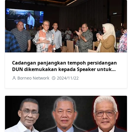
Cadangan panjangkan tempoh persidangan
DUN dikemukakan kepada Speaker untuk
diteliti-Abang Johari
Borneo Network
2024/11/22