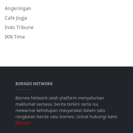
Angkringan
Cafe Jogja
Indo Tribune
IKN Time
BORNEO NETWORK
Borneo Network ialah platform menyalurkan
maklumat semasa, berita terkini serta isu
mewarnai kehidupan masyarakat dalam satu
rangkaian berita satu borneo. Untuk hubungi kami
klik sini