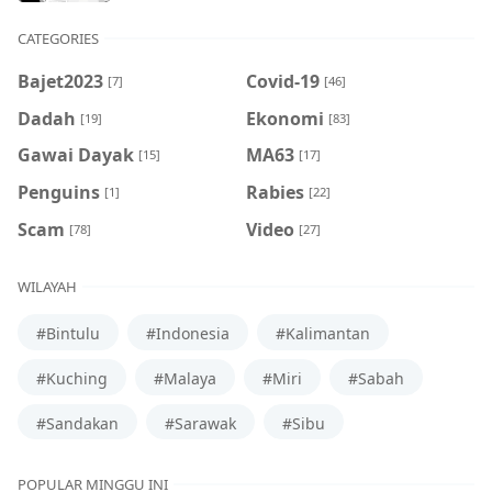
CATEGORIES
Bajet2023
Covid-19
[7]
[46]
Dadah
Ekonomi
[19]
[83]
Gawai Dayak
MA63
[15]
[17]
Penguins
Rabies
[1]
[22]
Scam
Video
[78]
[27]
WILAYAH
#Bintulu
#Indonesia
#Kalimantan
#Kuching
#Malaya
#Miri
#Sabah
#Sandakan
#Sarawak
#Sibu
POPULAR MINGGU INI