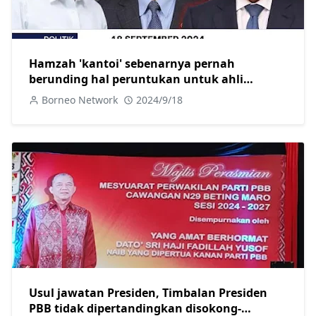
Hamzah 'kantoi' sebenarnya pernah
berunding hal peruntukan untuk ahli
parlimen pembangkang
Borneo Network
2024/9/18
Usul jawatan Presiden, Timbalan Presiden
PBB tidak dipertandingkan disokong-