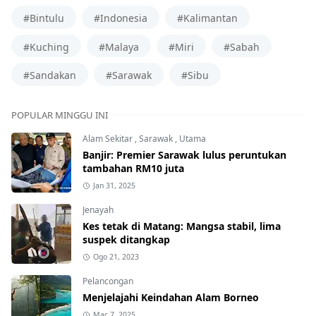
#Bintulu
#Indonesia
#Kalimantan
#Kuching
#Malaya
#Miri
#Sabah
#Sandakan
#Sarawak
#Sibu
POPULAR MINGGU INI
Alam Sekitar
,
Sarawak
,
Utama
Banjir: Premier Sarawak lulus peruntukan
tambahan RM10 juta
Jan 31, 2025
Jenayah
Kes tetak di Matang: Mangsa stabil, lima
suspek ditangkap
Ogo 21, 2023
Pelancongan
Menjelajahi Keindahan Alam Borneo
Mac 7, 2025