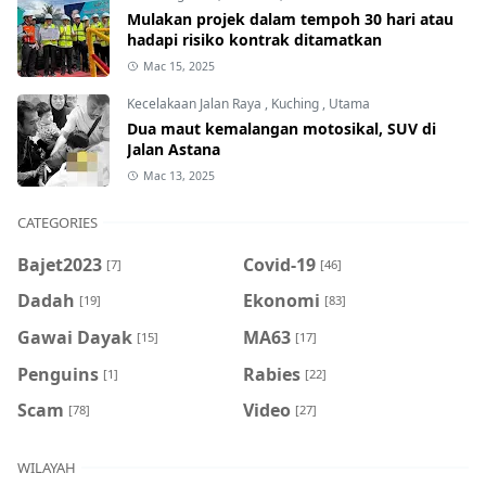
Mulakan projek dalam tempoh 30 hari atau
hadapi risiko kontrak ditamatkan
Mac 15, 2025
Kecelakaan Jalan Raya
,
Kuching
,
Utama
Dua maut kemalangan motosikal, SUV di
Jalan Astana
Mac 13, 2025
CATEGORIES
Bajet2023
Covid-19
[7]
[46]
Dadah
Ekonomi
[19]
[83]
Gawai Dayak
MA63
[15]
[17]
Penguins
Rabies
[1]
[22]
Scam
Video
[78]
[27]
WILAYAH