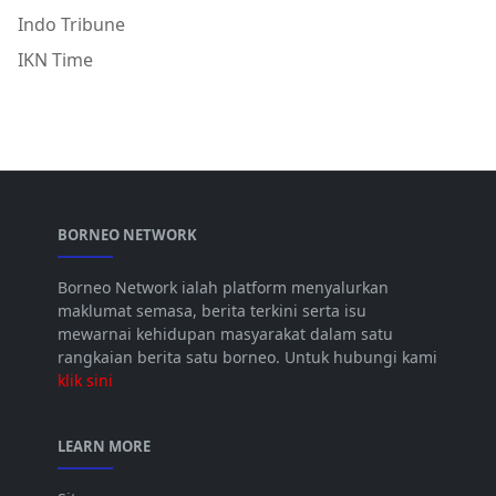
Indo Tribune
IKN Time
BORNEO NETWORK
Borneo Network ialah platform menyalurkan
maklumat semasa, berita terkini serta isu
mewarnai kehidupan masyarakat dalam satu
rangkaian berita satu borneo. Untuk hubungi kami
klik sini
LEARN MORE