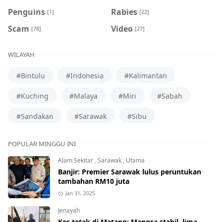
Penguins
Rabies
[1]
[22]
Scam
Video
[78]
[27]
WILAYAH
#Bintulu
#Indonesia
#Kalimantan
#Kuching
#Malaya
#Miri
#Sabah
#Sandakan
#Sarawak
#Sibu
POPULAR MINGGU INI
Alam Sekitar
,
Sarawak
,
Utama
Banjir: Premier Sarawak lulus peruntukan
tambahan RM10 juta
Jan 31, 2025
Jenayah
Kes tetak di Matang: Mangsa stabil, lima