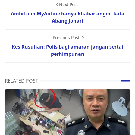
Next Post
Ambil alih MyAirline hanya khabar angin, kata
Abang Johari
Previous Post
Kes Rusuhan: Polis bagi amaran jangan sertai
perhimpunan
RELATED POST