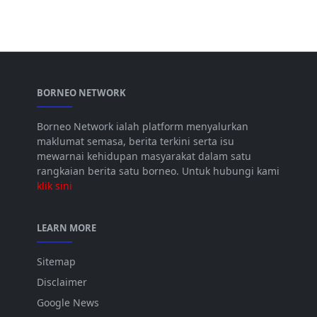
BORNEO NETWORK
Borneo Network ialah platform menyalurkan
maklumat semasa, berita terkini serta isu
mewarnai kehidupan masyarakat dalam satu
rangkaian berita satu borneo. Untuk hubungi kami
klik sini
LEARN MORE
Sitemap
Disclaimer
Google News