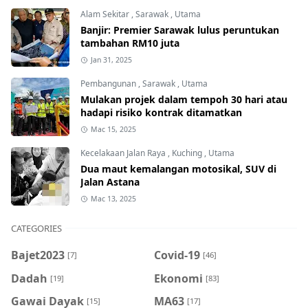
Alam Sekitar
,
Sarawak
,
Utama
Banjir: Premier Sarawak lulus peruntukan
tambahan RM10 juta
Jan 31, 2025
Pembangunan
,
Sarawak
,
Utama
Mulakan projek dalam tempoh 30 hari atau
hadapi risiko kontrak ditamatkan
Mac 15, 2025
Kecelakaan Jalan Raya
,
Kuching
,
Utama
Dua maut kemalangan motosikal, SUV di
Jalan Astana
Mac 13, 2025
CATEGORIES
Bajet2023
Covid-19
[7]
[46]
Dadah
Ekonomi
[19]
[83]
Gawai Dayak
MA63
[15]
[17]