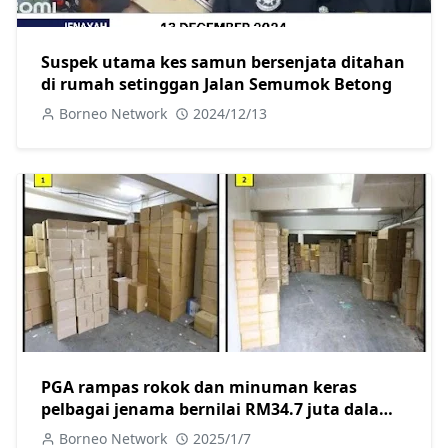
Suspek utama kes samun bersenjata ditahan
di rumah setinggan Jalan Semumok Betong
Borneo Network
2024/12/13
PGA rampas rokok dan minuman keras
pelbagai jenama bernilai RM34.7 juta dalam
dua serbuan berasingan di Kuching
Borneo Network
2025/1/7