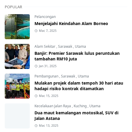
POPULAR
Pelancongan
Menjelajahi Keindahan Alam Borneo
Mac 7, 2025
Alam Sekitar
,
Sarawak
,
Utama
Banjir: Premier Sarawak lulus peruntukan
tambahan RM10 juta
Jan 31, 2025
Pembangunan
,
Sarawak
,
Utama
Mulakan projek dalam tempoh 30 hari atau
hadapi risiko kontrak ditamatkan
Mac 15, 2025
Kecelakaan Jalan Raya
,
Kuching
,
Utama
Dua maut kemalangan motosikal, SUV di
Jalan Astana
Mac 13, 2025