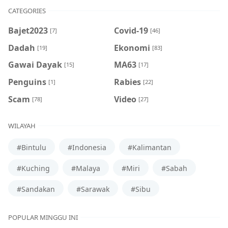
CATEGORIES
Bajet2023
Covid-19
[7]
[46]
Dadah
Ekonomi
[19]
[83]
Gawai Dayak
MA63
[15]
[17]
Penguins
Rabies
[1]
[22]
Scam
Video
[78]
[27]
WILAYAH
#Bintulu
#Indonesia
#Kalimantan
#Kuching
#Malaya
#Miri
#Sabah
#Sandakan
#Sarawak
#Sibu
POPULAR MINGGU INI