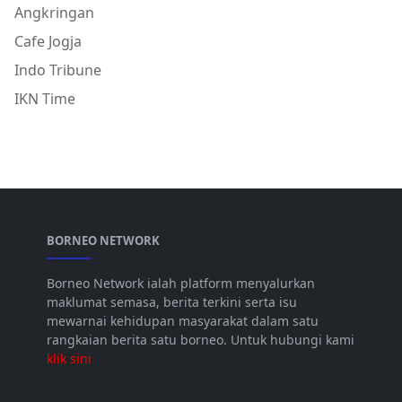
Angkringan
Cafe Jogja
Indo Tribune
IKN Time
BORNEO NETWORK
Borneo Network ialah platform menyalurkan
maklumat semasa, berita terkini serta isu
mewarnai kehidupan masyarakat dalam satu
rangkaian berita satu borneo. Untuk hubungi kami
klik sini