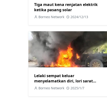
Tiga maut kena renjatan elektrik
ketika pasang solar
Borneo Network
2024/12/13
Lelaki sempat keluar
menyelamatkan diri, lori sarat
muatan sawit yang dipandu tiba-tiba
Borneo Network
2025/1/7
terbakar