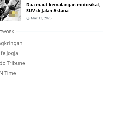
Dua maut kemalangan motosikal,
SUV di Jalan Astana
Mac 13, 2025
ETWORK
ngkringan
fe Jogja
do Tribune
N Time