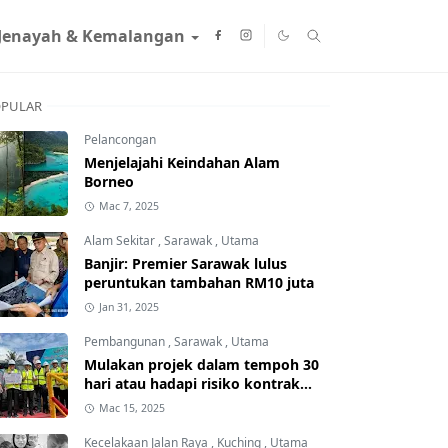
Jenayah & Kemalangan
PULAR
Pelancongan
Menjelajahi Keindahan Alam
Borneo
Mac 7, 2025
Alam Sekitar
,
Sarawak
,
Utama
Banjir: Premier Sarawak lulus
peruntukan tambahan RM10 juta
Jan 31, 2025
Pembangunan
,
Sarawak
,
Utama
Mulakan projek dalam tempoh 30
hari atau hadapi risiko kontrak
ditamatkan
Mac 15, 2025
Kecelakaan Jalan Raya
,
Kuching
,
Utama