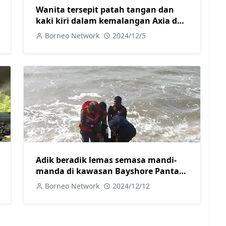
Wanita tersepit patah tangan dan
kaki kiri dalam kemalangan Axia dan
Mitsubishi di Jalan Camar
Borneo Network
2024/12/5
Adik beradik lemas semasa mandi-
manda di kawasan Bayshore Pantai
Lutong
Borneo Network
2024/12/12