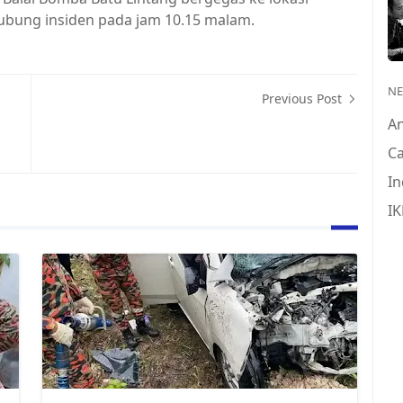
ubung insiden pada jam 10.15 malam.
N
Previous Post
A
Ca
In
IK