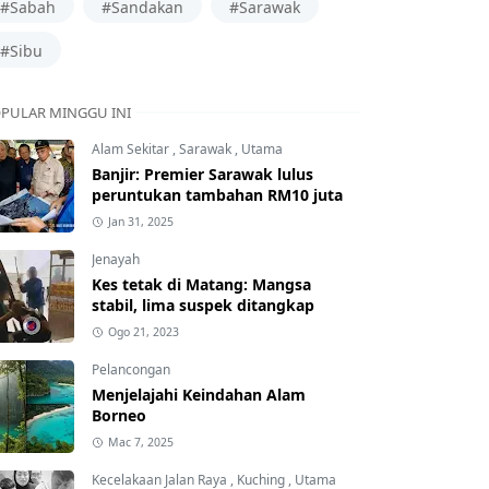
#Sabah
#Sandakan
#Sarawak
#Sibu
PULAR MINGGU INI
Alam Sekitar
,
Sarawak
,
Utama
Banjir: Premier Sarawak lulus
peruntukan tambahan RM10 juta
Jan 31, 2025
Jenayah
Kes tetak di Matang: Mangsa
stabil, lima suspek ditangkap
Ogo 21, 2023
Pelancongan
Menjelajahi Keindahan Alam
Borneo
Mac 7, 2025
Kecelakaan Jalan Raya
,
Kuching
,
Utama