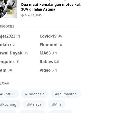
Dua maut kemalangan motosikal,
SUV di Jalan Astana
Mac 13, 2025
TEGORIES
ajet2023
Covid-19
[7]
[46]
adah
Ekonomi
[19]
[83]
awai Dayak
MA63
[15]
[17]
enguins
Rabies
[1]
[22]
cam
Video
[78]
[27]
LAYAH
#Bintulu
#Indonesia
#Kalimantan
#Kuching
#Malaya
#Miri