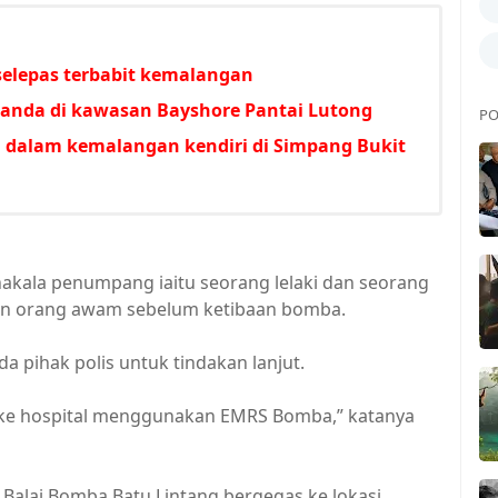
 selepas terbabit kemalangan
anda di kawasan Bayshore Pantai Lutong
PO
an dalam kemalangan kendiri di Simpang Bukit
nakala penumpang iaitu seorang lelaki dan seorang
an orang awam sebelum ketibaan bomba.
 pihak polis untuk tindakan lanjut.
 ke hospital menggunakan EMRS Bomba,” katanya
Balai Bomba Batu Lintang bergegas ke lokasi