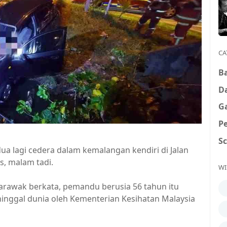
CA
B
D
G
P
S
 lagi cedera dalam kemalangan kendiri di Jalan
, malam tadi.
WI
rawak berkata, pemandu berusia 56 tahun itu
inggal dunia oleh Kementerian Kesihatan Malaysia