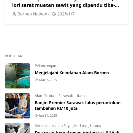
lori sarat muatan sawit yang dipandu tiba-
tiba terbakar
Borneo Network
2025/1/7
POPULAR
Pelancongan
Menjelajahi Keindahan Alam Borneo
Mac 7, 2025
Alam Sekitar
,
Sarawak
,
Utama
Banjir: Premier Sarawak lulus peruntukan
tambahan RM10 juta
Jan 31, 2025
Kecelakaan Jalan Raya
,
Kuching
,
Utama
Dua maut kemalangan motosikal, SUV di