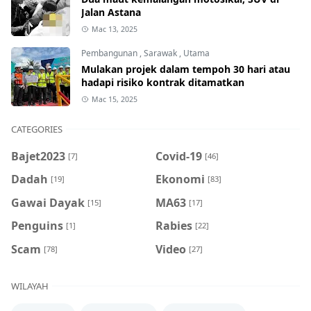
Jalan Astana
Mac 13, 2025
Pembangunan
,
Sarawak
,
Utama
Mulakan projek dalam tempoh 30 hari atau
hadapi risiko kontrak ditamatkan
Mac 15, 2025
CATEGORIES
Bajet2023
Covid-19
[7]
[46]
Dadah
Ekonomi
[19]
[83]
Gawai Dayak
MA63
[15]
[17]
Penguins
Rabies
[1]
[22]
Scam
Video
[78]
[27]
WILAYAH