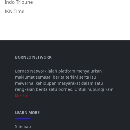
Indo Tribune
IKN Time
BORNEO NETWORK
Borneo Network ialah platform menyalurkan
maklumat semasa, berita terkini serta isu
mewarnai kehidupan masyarakat dalam satu
rangkaian berita satu borneo. Untuk hubungi kami
klik sini
LEARN MORE
Sitemap