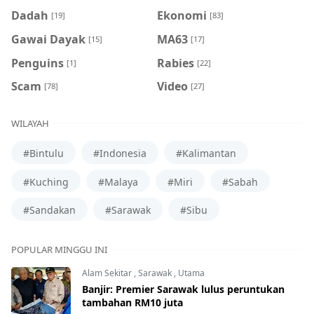
Dadah
Ekonomi
[19]
[83]
Gawai Dayak
MA63
[15]
[17]
Penguins
Rabies
[1]
[22]
Scam
Video
[78]
[27]
WILAYAH
#Bintulu
#Indonesia
#Kalimantan
#Kuching
#Malaya
#Miri
#Sabah
#Sandakan
#Sarawak
#Sibu
POPULAR MINGGU INI
Alam Sekitar
,
Sarawak
,
Utama
Banjir: Premier Sarawak lulus peruntukan
tambahan RM10 juta