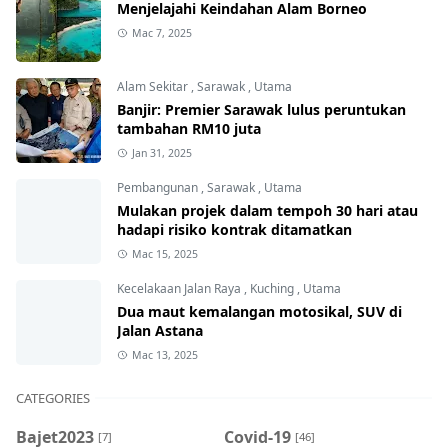
Menjelajahi Keindahan Alam Borneo
Mac 7, 2025
Alam Sekitar
,
Sarawak
,
Utama
Banjir: Premier Sarawak lulus peruntukan
tambahan RM10 juta
Jan 31, 2025
Pembangunan
,
Sarawak
,
Utama
Mulakan projek dalam tempoh 30 hari atau
hadapi risiko kontrak ditamatkan
Mac 15, 2025
Kecelakaan Jalan Raya
,
Kuching
,
Utama
Dua maut kemalangan motosikal, SUV di
Jalan Astana
Mac 13, 2025
CATEGORIES
Bajet2023
Covid-19
[7]
[46]