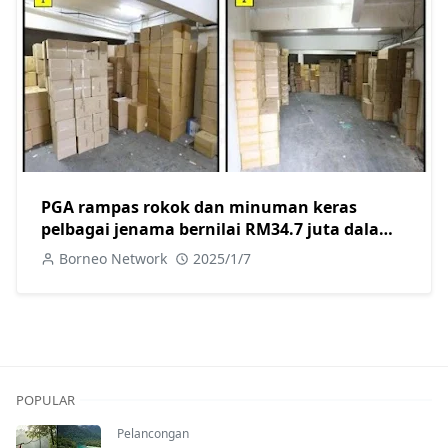
PGA rampas rokok dan minuman keras
pelbagai jenama bernilai RM34.7 juta dalam
dua serbuan berasingan di Kuching
Borneo Network
2025/1/7
POPULAR
Pelancongan