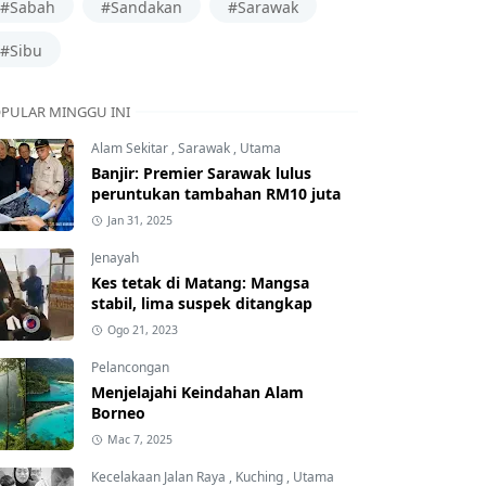
#Sabah
#Sandakan
#Sarawak
#Sibu
PULAR MINGGU INI
Alam Sekitar
,
Sarawak
,
Utama
Banjir: Premier Sarawak lulus
peruntukan tambahan RM10 juta
Jan 31, 2025
Jenayah
Kes tetak di Matang: Mangsa
stabil, lima suspek ditangkap
Ogo 21, 2023
Pelancongan
Menjelajahi Keindahan Alam
Borneo
Mac 7, 2025
Kecelakaan Jalan Raya
,
Kuching
,
Utama