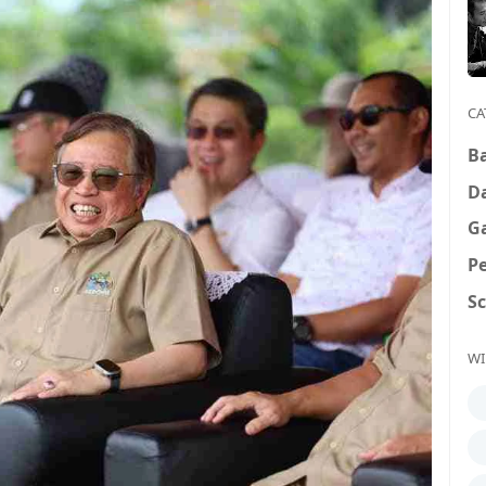
CA
B
D
G
P
S
WI