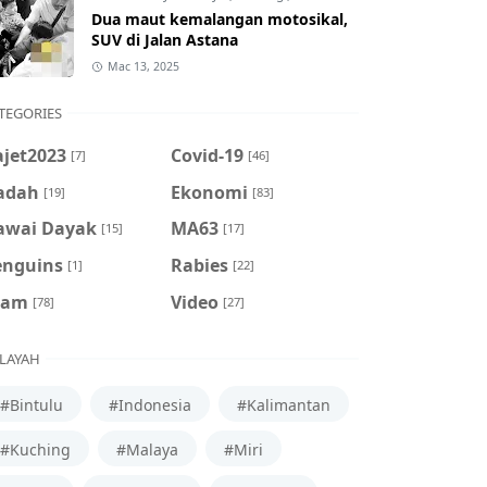
Dua maut kemalangan motosikal,
SUV di Jalan Astana
Mac 13, 2025
TEGORIES
ajet2023
Covid-19
[7]
[46]
adah
Ekonomi
[19]
[83]
awai Dayak
MA63
[15]
[17]
enguins
Rabies
[1]
[22]
cam
Video
[78]
[27]
LAYAH
#Bintulu
#Indonesia
#Kalimantan
#Kuching
#Malaya
#Miri