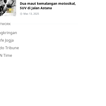
Dua maut kemalangan motosikal,
SUV di Jalan Astana
Mac 13, 2025
ETWORK
ngkringan
fe Jogja
do Tribune
N Time