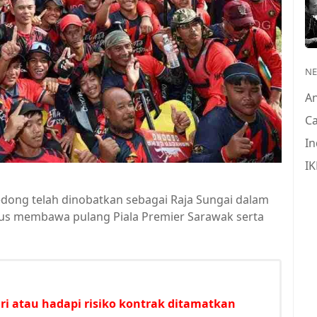
N
A
Ca
In
IK
dong telah dinobatkan sebagai Raja Sungai dalam
gus membawa pulang Piala Premier Sarawak serta
i atau hadapi risiko kontrak ditamatkan