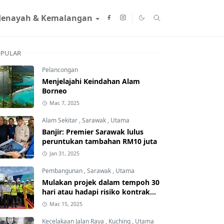
Jenayah & Kemalangan
PULAR
Pelancongan
Menjelajahi Keindahan Alam
Borneo
Mac 7, 2025
Alam Sekitar
,
Sarawak
,
Utama
Banjir: Premier Sarawak lulus
peruntukan tambahan RM10 juta
Jan 31, 2025
Pembangunan
,
Sarawak
,
Utama
Mulakan projek dalam tempoh 30
hari atau hadapi risiko kontrak
ditamatkan
Mac 15, 2025
Kecelakaan Jalan Raya
,
Kuching
,
Utama