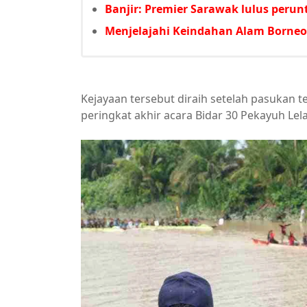
Banjir: Premier Sarawak lulus per
Menjelajahi Keindahan Alam Borneo
Kejayaan tersebut diraih setelah pasukan 
peringkat akhir acara Bidar 30 Pekayuh Lela