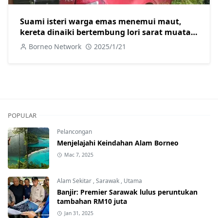
Suami isteri warga emas menemui maut,
kereta dinaiki bertembung lori sarat muatan
batu di Jalan Trusan Lawas
Borneo Network
2025/1/21
POPULAR
Pelancongan
Menjelajahi Keindahan Alam Borneo
Mac 7, 2025
Alam Sekitar
,
Sarawak
,
Utama
Banjir: Premier Sarawak lulus peruntukan
tambahan RM10 juta
Jan 31, 2025