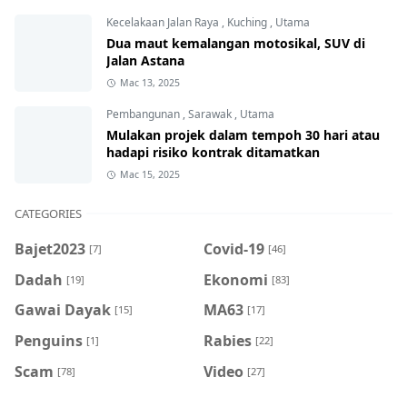
Kecelakaan Jalan Raya
,
Kuching
,
Utama
Dua maut kemalangan motosikal, SUV di
Jalan Astana
Mac 13, 2025
Pembangunan
,
Sarawak
,
Utama
Mulakan projek dalam tempoh 30 hari atau
hadapi risiko kontrak ditamatkan
Mac 15, 2025
CATEGORIES
Bajet2023
Covid-19
[7]
[46]
Dadah
Ekonomi
[19]
[83]
Gawai Dayak
MA63
[15]
[17]
Penguins
Rabies
[1]
[22]
Scam
Video
[78]
[27]