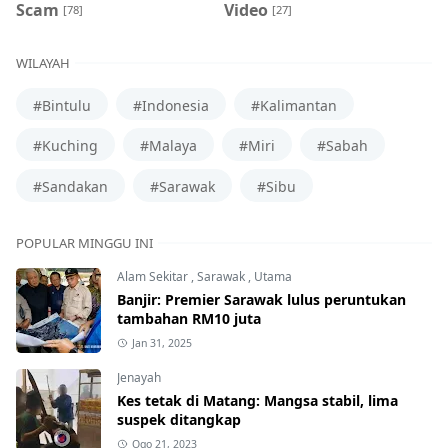
Scam
Video
[78]
[27]
WILAYAH
#Bintulu
#Indonesia
#Kalimantan
#Kuching
#Malaya
#Miri
#Sabah
#Sandakan
#Sarawak
#Sibu
POPULAR MINGGU INI
Alam Sekitar
,
Sarawak
,
Utama
Banjir: Premier Sarawak lulus peruntukan
tambahan RM10 juta
Jan 31, 2025
Jenayah
Kes tetak di Matang: Mangsa stabil, lima
suspek ditangkap
Ogo 21, 2023