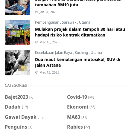
tambahan RM10 juta
Jan 31, 2025
Pembangunan
,
Sarawak
,
Utama
Mulakan projek dalam tempoh 30 hari atau
hadapi risiko kontrak ditamatkan
Mac 15, 2025
Kecelakaan Jalan Raya
,
Kuching
,
Utama
Dua maut kemalangan motosikal, SUV di
Jalan Astana
Mac 13, 2025
CATEGORIES
Bajet2023
Covid-19
[7]
[46]
Dadah
Ekonomi
[19]
[83]
Gawai Dayak
MA63
[15]
[17]
Penguins
Rabies
[1]
[22]