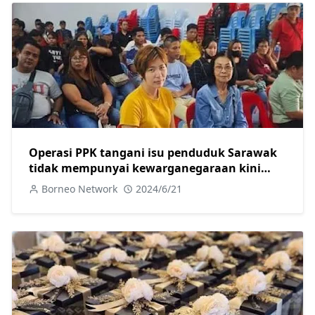
Operasi PPK tangani isu penduduk Sarawak
tidak mempunyai kewarganegaraan kini
dijalankan di Beluru
Borneo Network
2024/6/21