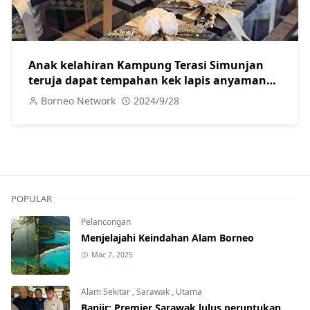
Anak kelahiran Kampung Terasi Simunjan
teruja dapat tempahan kek lapis anyaman
daripada Agong
Borneo Network
2024/9/28
POPULAR
Pelancongan
Menjelajahi Keindahan Alam Borneo
Mac 7, 2025
Alam Sekitar
,
Sarawak
,
Utama
Banjir: Premier Sarawak lulus peruntukan