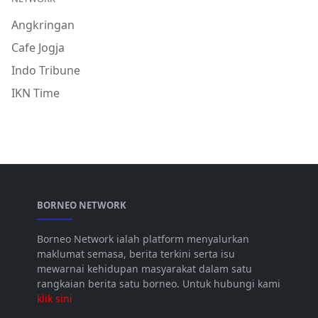
Angkringan
Cafe Jogja
Indo Tribune
IKN Time
BORNEO NETWORK
Borneo Network ialah platform menyalurkan
maklumat semasa, berita terkini serta isu
mewarnai kehidupan masyarakat dalam satu
rangkaian berita satu borneo. Untuk hubungi kami
klik sini