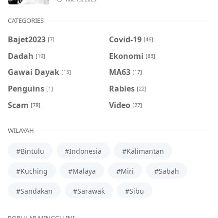
CATEGORIES
Bajet2023
Covid-19
[7]
[46]
Dadah
Ekonomi
[19]
[83]
Gawai Dayak
MA63
[15]
[17]
Penguins
Rabies
[1]
[22]
Scam
Video
[78]
[27]
WILAYAH
#Bintulu
#Indonesia
#Kalimantan
#Kuching
#Malaya
#Miri
#Sabah
#Sandakan
#Sarawak
#Sibu