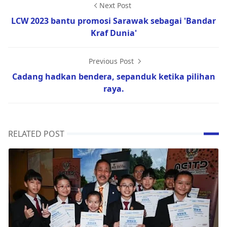
Next Post
LCW 2023 bantu promosi Sarawak sebagai 'Bandar
Kraf Dunia'
Previous Post
Cadang hadkan bendera, sepanduk ketika pilihan
raya.
RELATED POST