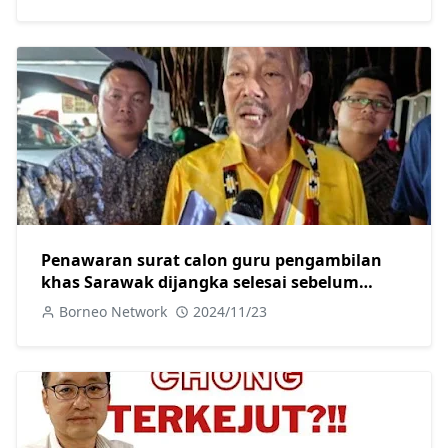
Penawaran surat calon guru pengambilan
khas Sarawak dijangka selesai sebelum
hujung tahun ini-Sagah
Borneo Network
2024/11/23