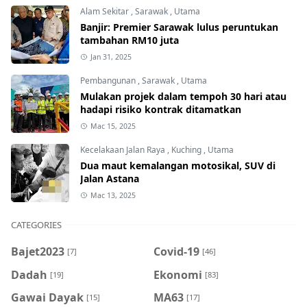
Alam Sekitar
,
Sarawak
,
Utama
Banjir: Premier Sarawak lulus peruntukan
tambahan RM10 juta
Jan 31, 2025
Pembangunan
,
Sarawak
,
Utama
Mulakan projek dalam tempoh 30 hari atau
hadapi risiko kontrak ditamatkan
Mac 15, 2025
Kecelakaan Jalan Raya
,
Kuching
,
Utama
Dua maut kemalangan motosikal, SUV di
Jalan Astana
Mac 13, 2025
CATEGORIES
Bajet2023
Covid-19
[7]
[46]
Dadah
Ekonomi
[19]
[83]
Gawai Dayak
MA63
[15]
[17]