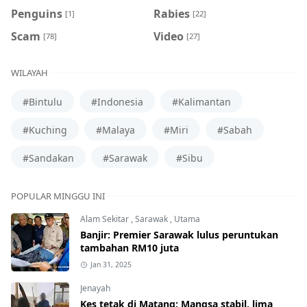
Penguins
Rabies
[1]
[22]
Scam
Video
[78]
[27]
WILAYAH
#Bintulu
#Indonesia
#Kalimantan
#Kuching
#Malaya
#Miri
#Sabah
#Sandakan
#Sarawak
#Sibu
POPULAR MINGGU INI
Alam Sekitar
,
Sarawak
,
Utama
Banjir: Premier Sarawak lulus peruntukan
tambahan RM10 juta
Jan 31, 2025
Jenayah
Kes tetak di Matang: Mangsa stabil, lima