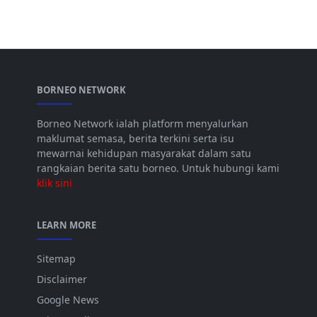
BORNEO NETWORK
Borneo Network ialah platform menyalurkan
maklumat semasa, berita terkini serta isu
mewarnai kehidupan masyarakat dalam satu
rangkaian berita satu borneo. Untuk hubungi kami
klik sini
LEARN MORE
Sitemap
Disclaimer
Google News