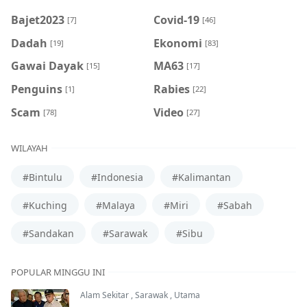
Bajet2023
Covid-19
[7]
[46]
Dadah
Ekonomi
[19]
[83]
Gawai Dayak
MA63
[15]
[17]
Penguins
Rabies
[1]
[22]
Scam
Video
[78]
[27]
WILAYAH
#Bintulu
#Indonesia
#Kalimantan
#Kuching
#Malaya
#Miri
#Sabah
#Sandakan
#Sarawak
#Sibu
POPULAR MINGGU INI
Alam Sekitar
,
Sarawak
,
Utama