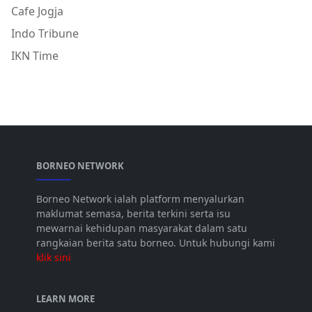
Cafe Jogja
Indo Tribune
IKN Time
BORNEO NETWORK
Borneo Network ialah platform menyalurkan
maklumat semasa, berita terkini serta isu
mewarnai kehidupan masyarakat dalam satu
rangkaian berita satu borneo. Untuk hubungi kami
klik sini
LEARN MORE