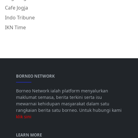
Cafe Jogja
Indo Tribune
IKN Time
BORNEO NETWORK
Borneo Network ialah platform menyalurkan
maklumat semasa, berita terkini serta isu
mewarnai kehidupan masyarakat dalam satu
rangkaian berita satu borneo. Untuk hubungi kami
klik sini
LEARN MORE