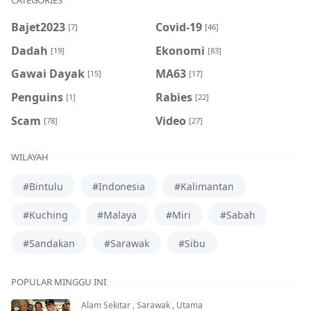
CATEGORIES
Bajet2023
Covid-19
[7]
[46]
Dadah
Ekonomi
[19]
[83]
Gawai Dayak
MA63
[15]
[17]
Penguins
Rabies
[1]
[22]
Scam
Video
[78]
[27]
WILAYAH
#Bintulu
#Indonesia
#Kalimantan
#Kuching
#Malaya
#Miri
#Sabah
#Sandakan
#Sarawak
#Sibu
POPULAR MINGGU INI
Alam Sekitar
,
Sarawak
,
Utama