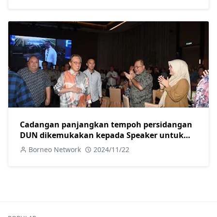
Cadangan panjangkan tempoh persidangan
DUN dikemukakan kepada Speaker untuk
diteliti-Abang Johari
Borneo Network
2024/11/22