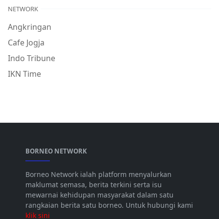
NETWORK
Angkringan
Cafe Jogja
Indo Tribune
IKN Time
BORNEO NETWORK
Borneo Network ialah platform menyalurkan
maklumat semasa, berita terkini serta isu
mewarnai kehidupan masyarakat dalam satu
rangkaian berita satu borneo. Untuk hubungi kami
klik sini