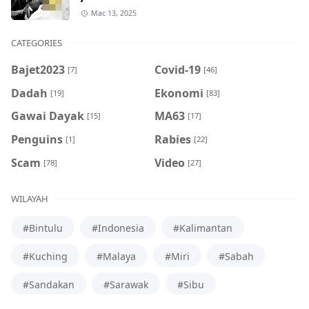
Mac 13, 2025
CATEGORIES
Bajet2023
Covid-19
[7]
[46]
Dadah
Ekonomi
[19]
[83]
Gawai Dayak
MA63
[15]
[17]
Penguins
Rabies
[1]
[22]
Scam
Video
[78]
[27]
WILAYAH
#Bintulu
#Indonesia
#Kalimantan
#Kuching
#Malaya
#Miri
#Sabah
#Sandakan
#Sarawak
#Sibu