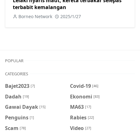
Lelaki nyaris maut, kereta terbakar selepas
terbabit kemalangan
Borneo Network
2025/1/27
POPULAR
CATEGORIES
Bajet2023
Covid-19
[7]
[46]
Dadah
Ekonomi
[19]
[83]
Gawai Dayak
MA63
[15]
[17]
Penguins
Rabies
[1]
[22]
Scam
Video
[78]
[27]