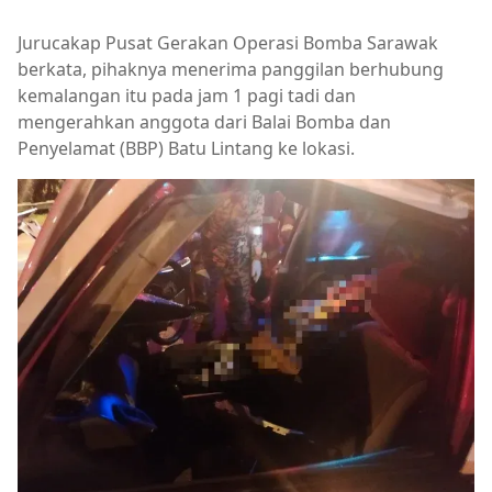
Jurucakap Pusat Gerakan Operasi Bomba Sarawak
berkata, pihaknya menerima panggilan berhubung
kemalangan itu pada jam 1 pagi tadi dan
mengerahkan anggota dari Balai Bomba dan
Penyelamat (BBP) Batu Lintang ke lokasi.