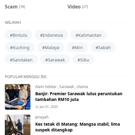
Scam
Video
[78]
[27]
WILAYAH
#Bintulu
#Indonesia
#Kalimantan
#Kuching
#Malaya
#Miri
#Sabah
#Sandakan
#Sarawak
#Sibu
POPULAR MINGGU INI
Alam Sekitar
,
Sarawak
,
Utama
Banjir: Premier Sarawak lulus peruntukan
tambahan RM10 juta
Jan 31, 2025
Jenayah
Kes tetak di Matang: Mangsa stabil, lima
suspek ditangkap