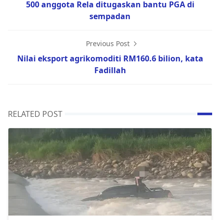
500 anggota Rela ditugaskan bantu PGA di
sempadan
Previous Post
Nilai eksport agrikomoditi RM160.6 bilion, kata
Fadillah
RELATED POST