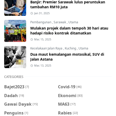
Banjir: Premier Sarawak lulus peruntukan
tambahan RM10 juta
Jan 31, 2025
Pembangunan
,
Sarawak
,
Utama
Mulakan projek dalam tempoh 30 hari atau
hadapi risiko kontrak ditamatkan
Mac 15, 2025
Kecelakaan Jalan Raya
,
Kuching
,
Utama
Dua maut kemalangan motosikal, SUV di
Jalan Astana
Mac 13, 2025
CATEGORIES
Bajet2023
Covid-19
[7]
[46]
Dadah
Ekonomi
[19]
[83]
Gawai Dayak
MA63
[15]
[17]
Penguins
Rabies
[1]
[22]