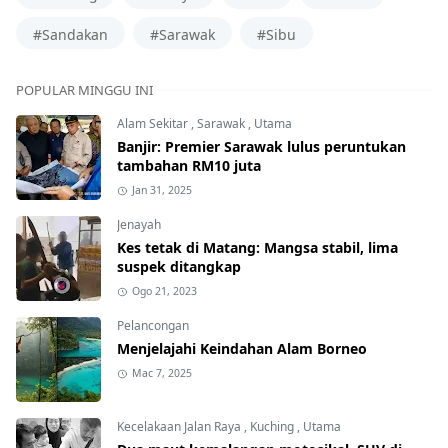
#Sandakan
#Sarawak
#Sibu
POPULAR MINGGU INI
Alam Sekitar
,
Sarawak
,
Utama
Banjir: Premier Sarawak lulus peruntukan
tambahan RM10 juta
Jan 31, 2025
Jenayah
Kes tetak di Matang: Mangsa stabil, lima
suspek ditangkap
Ogo 21, 2023
Pelancongan
Menjelajahi Keindahan Alam Borneo
Mac 7, 2025
Kecelakaan Jalan Raya
,
Kuching
,
Utama