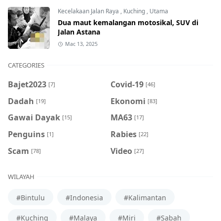
Kecelakaan Jalan Raya
,
Kuching
,
Utama
Dua maut kemalangan motosikal, SUV di
Jalan Astana
Mac 13, 2025
CATEGORIES
Bajet2023
Covid-19
[7]
[46]
Dadah
Ekonomi
[19]
[83]
Gawai Dayak
MA63
[15]
[17]
Penguins
Rabies
[1]
[22]
Scam
Video
[78]
[27]
WILAYAH
#Bintulu
#Indonesia
#Kalimantan
#Kuching
#Malaya
#Miri
#Sabah