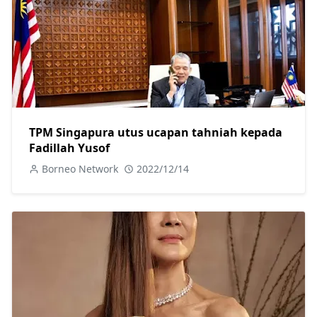
TPM Singapura utus ucapan tahniah kepada
Fadillah Yusof
Borneo Network
2022/12/14