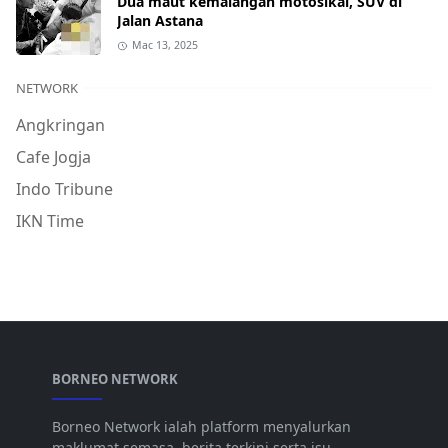
Dua maut kemalangan motosikal, SUV di
Jalan Astana
Mac 13, 2025
NETWORK
Angkringan
Cafe Jogja
Indo Tribune
IKN Time
BORNEO NETWORK
Borneo Network ialah platform menyalurkan
maklumat semasa, berita terkini serta isu