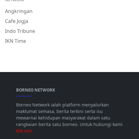
Angkringan
Cafe Jogja
Indo Tribune
IKN Time
BORNEO NETWORK
Borneo Network ialah platform menyalurkan
maklumat semasa, berita terkini serta isu
mewarnai kehidupan masyarakat dalam satu
rangkaian berita satu borneo. Untuk hubungi kami
klik sini