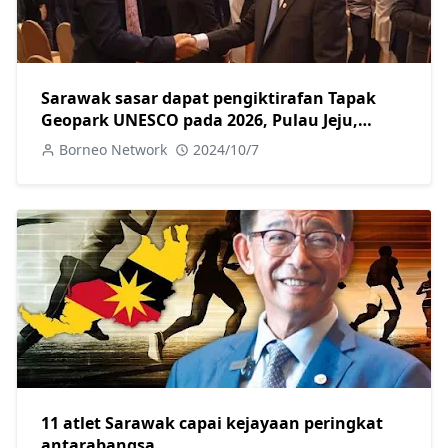
Sarawak sasar dapat pengiktirafan Tapak
Geopark UNESCO pada 2026, Pulau Jeju,
Korea jadi tanda aras
Borneo Network
2024/10/7
11 atlet Sarawak capai kejayaan peringkat
antarabangsa