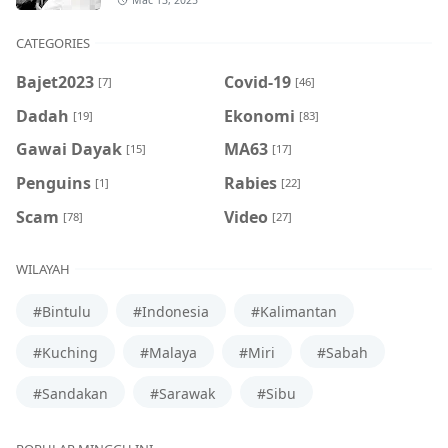
Mac 13, 2025
CATEGORIES
Bajet2023
Covid-19
[7]
[46]
Dadah
Ekonomi
[19]
[83]
Gawai Dayak
MA63
[15]
[17]
Penguins
Rabies
[1]
[22]
Scam
Video
[78]
[27]
WILAYAH
#Bintulu
#Indonesia
#Kalimantan
#Kuching
#Malaya
#Miri
#Sabah
#Sandakan
#Sarawak
#Sibu