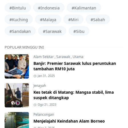
#Bintulu
#Indonesia
#Kalimantan
#Kuching
#Malaya
#Miri
#Sabah
#Sandakan
#Sarawak
#Sibu
POPULAR MINGGU INI
Alam Sekitar
,
Sarawak
,
Utama
Banjir: Premier Sarawak lulus peruntukan
tambahan RM10 juta
Jan 31, 2025
Jenayah
Kes tetak di Matang: Mangsa stabil, lima
suspek ditangkap
Ogo 21, 2023
Pelancongan
Menjelajahi Keindahan Alam Borneo