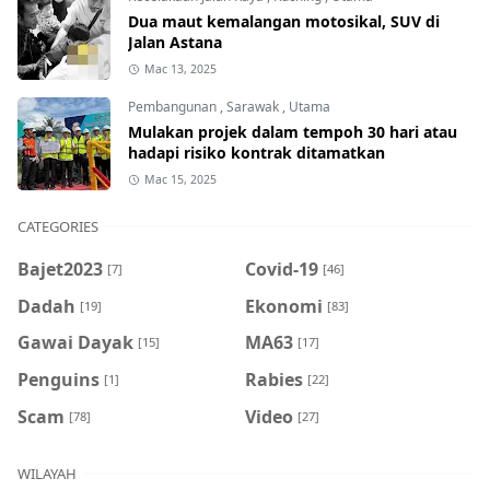
Dua maut kemalangan motosikal, SUV di
Jalan Astana
Mac 13, 2025
Pembangunan
,
Sarawak
,
Utama
Mulakan projek dalam tempoh 30 hari atau
hadapi risiko kontrak ditamatkan
Mac 15, 2025
CATEGORIES
Bajet2023
Covid-19
[7]
[46]
Dadah
Ekonomi
[19]
[83]
Gawai Dayak
MA63
[15]
[17]
Penguins
Rabies
[1]
[22]
Scam
Video
[78]
[27]
WILAYAH