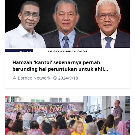
Hamzah 'kantoi' sebenarnya pernah
berunding hal peruntukan untuk ahli
parlimen pembangkang
Borneo Network
2024/9/18