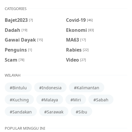
CATEGORIES
Bajet2023
Covid-19
[7]
[46]
Dadah
Ekonomi
[19]
[83]
Gawai Dayak
MA63
[15]
[17]
Penguins
Rabies
[1]
[22]
Scam
Video
[78]
[27]
WILAYAH
#Bintulu
#Indonesia
#Kalimantan
#Kuching
#Malaya
#Miri
#Sabah
#Sandakan
#Sarawak
#Sibu
POPULAR MINGGU INI