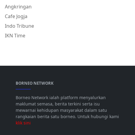
Angkringan
Cafe Jogja
Indo Tribune
IKN Time
BORNEO NETWORK
Borneo Network ialah platform menyalurkan
maklumat semasa, berita terkini serta isu
mewarnai kehidupan masyarakat dalam satu
rangkaian berita satu borneo. Untuk hubungi kami
klik sini