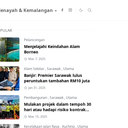
Jenayah & Kemalangan
PULAR
Pelancongan
Menjelajahi Keindahan Alam
Borneo
Mac 7, 2025
Alam Sekitar
,
Sarawak
,
Utama
Banjir: Premier Sarawak lulus
peruntukan tambahan RM10 juta
Jan 31, 2025
Pembangunan
,
Sarawak
,
Utama
Mulakan projek dalam tempoh 30
hari atau hadapi risiko kontrak
ditamatkan
Mac 15, 2025
Kecelakaan Jalan Raya
,
Kuching
,
Utama