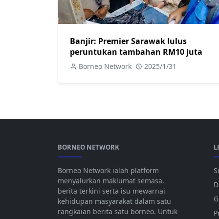
Banjir: Premier Sarawak lulus
peruntukan tambahan RM10 juta
Borneo Network
2025/1/31
BORNEO NETWORK
L
Borneo Network ialah platform
S
menyalurkan maklumat semasa,
D
berita terkini serta isu mewarnai
G
kehidupan masyarakat dalam satu
rangkaian berita satu borneo. Untuk
P