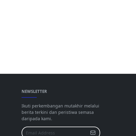
NEWSLETTER
Ikuti perkembangan mutakhir melalui
berita terkini dan peristiwa semasa
daripada kami.