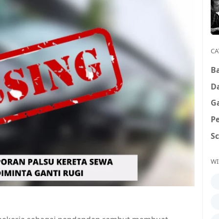
CA
B
D
G
P
S
WI