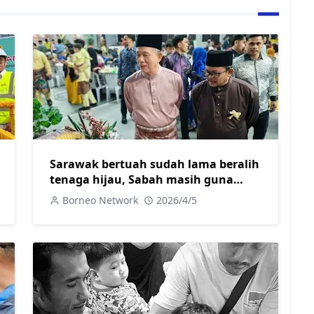
Sarawak bertuah sudah lama beralih
tenaga hijau, Sabah masih guna
diesel jana kuasa elektrik
Borneo Network
2026/4/5