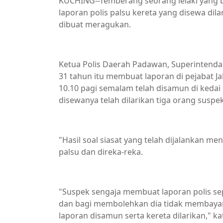
KUCHING--Temberang seorang lelaki yang
laporan polis palsu kereta yang disewa dil
dibuat meragukan.
Ketua Polis Daerah Padawan, Superintendan
31 tahun itu membuat laporan di pejabat Ja
10.10 pagi semalam telah disamun di keda
disewanya telah dilarikan tiga orang suspek
"Hasil soal siasat yang telah dijalankan m
palsu dan direka-reka.
"Suspek sengaja membuat laporan polis sepe
dan bagi membolehkan dia tidak membayar
laporan disamun serta kereta dilarikan," ka