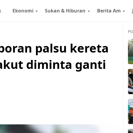
k
Ekonomi
Sukan & Hiburan
Berita Am
PO
poran palsu kereta
akut diminta ganti