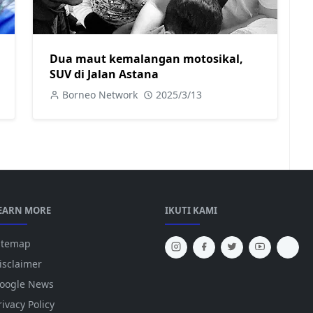
Dua maut kemalangan motosikal,
SUV di Jalan Astana
Borneo Network
2025/3/13
EARN MORE
IKUTI KAMI
itemap
isclaimer
oogle News
rivacy Policy