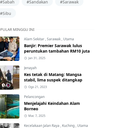
#Sabah
#Sandakan
#Sarawak
#Sibu
PULAR MINGGU INI
Alam Sekitar
,
Sarawak
,
Utama
Banjir: Premier Sarawak lulus
peruntukan tambahan RM10 juta
Jan 31, 2025
Jenayah
Kes tetak di Matang: Mangsa
stabil, lima suspek ditangkap
Ogo 21, 2023
Pelancongan
Menjelajahi Keindahan Alam
Borneo
Mac 7, 2025
Kecelakaan Jalan Raya
,
Kuching
,
Utama