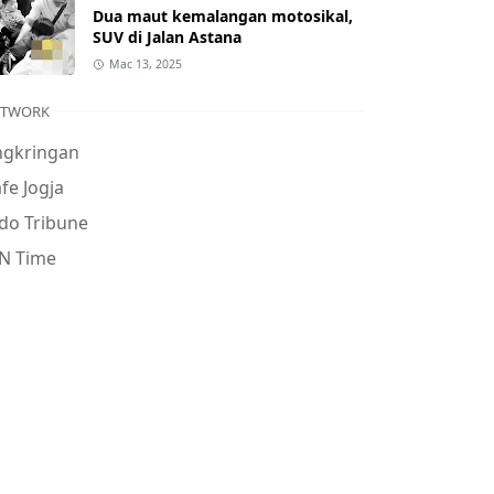
Dua maut kemalangan motosikal,
SUV di Jalan Astana
Mac 13, 2025
ETWORK
ngkringan
fe Jogja
do Tribune
N Time