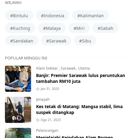
WILAYAH
#Bintulu
#Indonesia
#Kalimantan
#Kuching
#Malaya
#Miri
#Sabah
#Sandakan
#Sarawak
#Sibu
POPULAR MINGGU INI
Alam Sekitar
,
Sarawak
,
Utama
Banjir: Premier Sarawak lulus peruntukan
tambahan RM10 juta
Jan 31, 2025
Jenayah
Kes tetak di Matang: Mangsa stabil, lima
suspek ditangkap
Ogo 21, 2023
Pelancongan
Menjelajahi Keindahan Alam Borneo