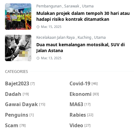
Pembangunan
,
Sarawak
,
Utama
Mulakan projek dalam tempoh 30 hari atau
hadapi risiko kontrak ditamatkan
Mac 15, 2025
Kecelakaan Jalan Raya
,
Kuching
,
Utama
Dua maut kemalangan motosikal, SUV di
Jalan Astana
Mac 13, 2025
CATEGORIES
Bajet2023
Covid-19
[7]
[46]
Dadah
Ekonomi
[19]
[83]
Gawai Dayak
MA63
[15]
[17]
Penguins
Rabies
[1]
[22]
Scam
Video
[78]
[27]