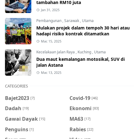
tambahan RM10 juta
Jan 31, 2025
Pembangunan
,
Sarawak
,
Utama
Mulakan projek dalam tempoh 30 hari atau
hadapi risiko kontrak ditamatkan
Mac 15, 2025
Kecelakaan Jalan Raya
,
Kuching
,
Utama
Dua maut kemalangan motosikal, SUV di
Jalan Astana
Mac 13, 2025
CATEGORIES
Bajet2023
Covid-19
[7]
[46]
Dadah
Ekonomi
[19]
[83]
Gawai Dayak
MA63
[15]
[17]
Penguins
Rabies
[1]
[22]