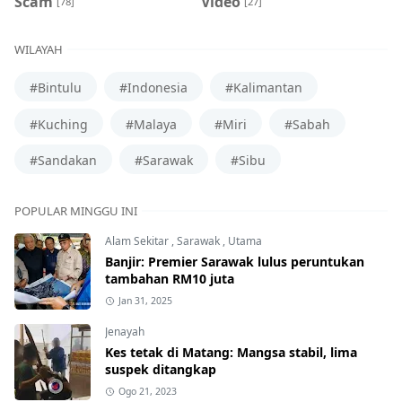
Scam
Video
[78]
[27]
WILAYAH
#Bintulu
#Indonesia
#Kalimantan
#Kuching
#Malaya
#Miri
#Sabah
#Sandakan
#Sarawak
#Sibu
POPULAR MINGGU INI
Alam Sekitar
,
Sarawak
,
Utama
Banjir: Premier Sarawak lulus peruntukan
tambahan RM10 juta
Jan 31, 2025
Jenayah
Kes tetak di Matang: Mangsa stabil, lima
suspek ditangkap
Ogo 21, 2023