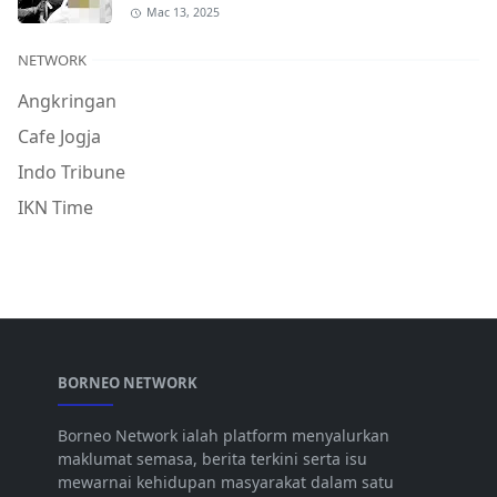
Mac 13, 2025
NETWORK
Angkringan
Cafe Jogja
Indo Tribune
IKN Time
BORNEO NETWORK
Borneo Network ialah platform menyalurkan
maklumat semasa, berita terkini serta isu
mewarnai kehidupan masyarakat dalam satu