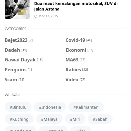
Dua maut kemalangan motosikal, SUV di
Jalan Astana
Mac 13, 2025
CATEGORIES
Bajet2023
Covid-19
[7]
[46]
Dadah
Ekonomi
[19]
[83]
Gawai Dayak
MA63
[15]
[17]
Penguins
Rabies
[1]
[22]
Scam
Video
[78]
[27]
WILAYAH
#Bintulu
#Indonesia
#Kalimantan
#Kuching
#Malaya
#Miri
#Sabah
#Sandakan
#Sarawak
#Sibu