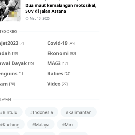
Dua maut kemalangan motosikal,
SUV di Jalan Astana
Mac 13, 2025
TEGORIES
ajet2023
Covid-19
[7]
[46]
adah
Ekonomi
[19]
[83]
awai Dayak
MA63
[15]
[17]
enguins
Rabies
[1]
[22]
cam
Video
[78]
[27]
LAYAH
#Bintulu
#Indonesia
#Kalimantan
#Kuching
#Malaya
#Miri