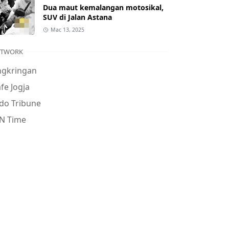
Dua maut kemalangan motosikal,
SUV di Jalan Astana
Mac 13, 2025
ETWORK
ngkringan
fe Jogja
do Tribune
N Time