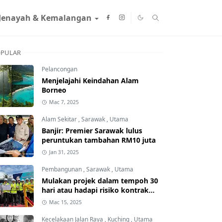
Jenayah & Kemalangan
PULAR
Pelancongan
Menjelajahi Keindahan Alam
Borneo
Mac 7, 2025
Alam Sekitar
,
Sarawak
,
Utama
Banjir: Premier Sarawak lulus
peruntukan tambahan RM10 juta
Jan 31, 2025
Pembangunan
,
Sarawak
,
Utama
Mulakan projek dalam tempoh 30
hari atau hadapi risiko kontrak
ditamatkan
Mac 15, 2025
Kecelakaan Jalan Raya
,
Kuching
,
Utama