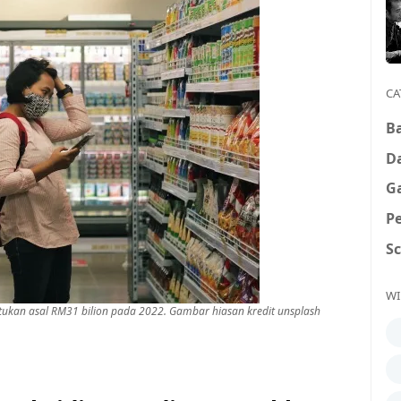
CA
B
D
G
P
S
WI
tukan asal RM31 bilion pada 2022. Gambar hiasan kredit unsplash