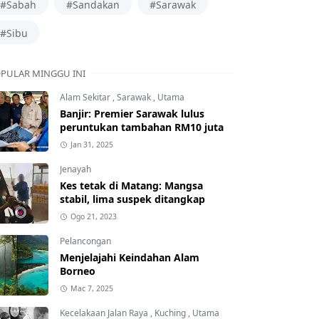
#Sabah
#Sandakan
#Sarawak
#Sibu
PULAR MINGGU INI
Alam Sekitar
,
Sarawak
,
Utama
Banjir: Premier Sarawak lulus
peruntukan tambahan RM10 juta
Jan 31, 2025
Jenayah
Kes tetak di Matang: Mangsa
stabil, lima suspek ditangkap
Ogo 21, 2023
Pelancongan
Menjelajahi Keindahan Alam
Borneo
Mac 7, 2025
Kecelakaan Jalan Raya
,
Kuching
,
Utama