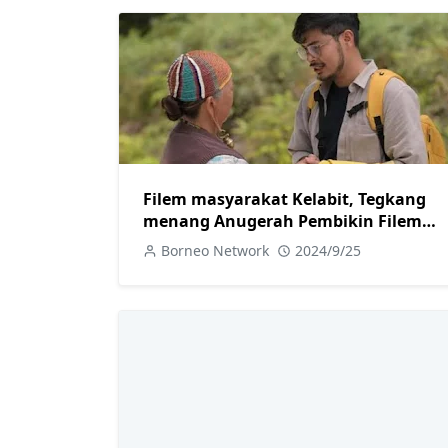
Filem masyarakat Kelabit, Tegkang
menang Anugerah Pembikin Filem
Baru Terbaik di London
Borneo Network
2024/9/25