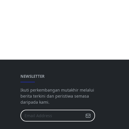
NEWSLETTER
Ikuti perkembangan mutakhir melalui
berita terkini dan peristiwa semasa
daripada kami.