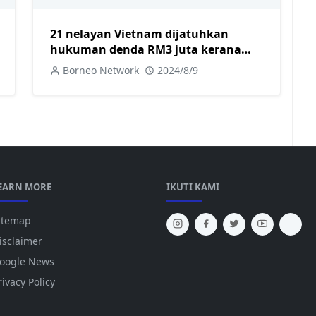
21 nelayan Vietnam dijatuhkan
hukuman denda RM3 juta kerana
ceroboh perairan negara
Borneo Network
2024/8/9
EARN MORE
IKUTI KAMI
itemap
isclaimer
oogle News
rivacy Policy