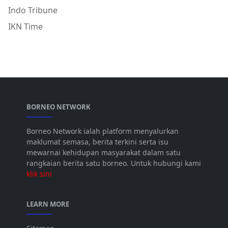
Indo Tribune
IKN Time
BORNEO NETWORK
Borneo Network ialah platform menyalurkan
maklumat semasa, berita terkini serta isu
mewarnai kehidupan masyarakat dalam satu
rangkaian berita satu borneo. Untuk hubungi kami
klik sini
LEARN MORE