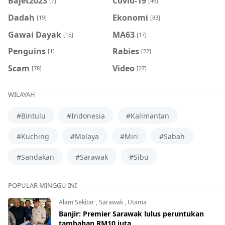
Bajet2023
Covid-19
[7]
[46]
Dadah
Ekonomi
[19]
[83]
Gawai Dayak
MA63
[15]
[17]
Penguins
Rabies
[1]
[22]
Scam
Video
[78]
[27]
WILAYAH
#Bintulu
#Indonesia
#Kalimantan
#Kuching
#Malaya
#Miri
#Sabah
#Sandakan
#Sarawak
#Sibu
POPULAR MINGGU INI
Alam Sekitar
,
Sarawak
,
Utama
Banjir: Premier Sarawak lulus peruntukan
tambahan RM10 juta