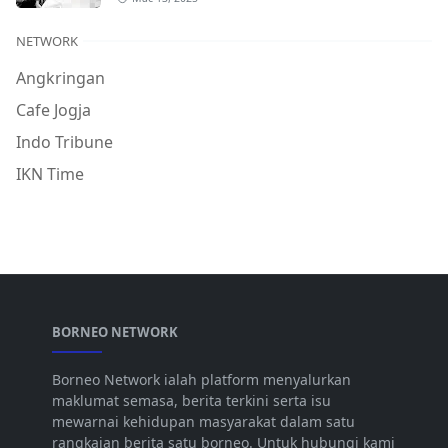
NETWORK
Angkringan
Cafe Jogja
Indo Tribune
IKN Time
BORNEO NETWORK
Borneo Network ialah platform menyalurkan
maklumat semasa, berita terkini serta isu
mewarnai kehidupan masyarakat dalam satu
rangkaian berita satu borneo. Untuk hubungi kami