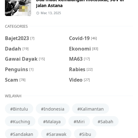
Jalan Astana
Mac 13, 2025
CATEGORIES
Bajet2023
Covid-19
[7]
[46]
Dadah
Ekonomi
[19]
[83]
Gawai Dayak
MA63
[15]
[17]
Penguins
Rabies
[1]
[22]
Scam
Video
[78]
[27]
WILAYAH
#Bintulu
#Indonesia
#Kalimantan
#Kuching
#Malaya
#Miri
#Sabah
#Sandakan
#Sarawak
#Sibu