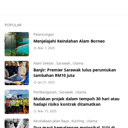
POPULAR
Pelancongan
Menjelajahi Keindahan Alam Borneo
Mac 7, 2025
Alam Sekitar
,
Sarawak
,
Utama
Banjir: Premier Sarawak lulus peruntukan
tambahan RM10 juta
Jan 31, 2025
Pembangunan
,
Sarawak
,
Utama
Mulakan projek dalam tempoh 30 hari atau
hadapi risiko kontrak ditamatkan
Mac 15, 2025
Kecelakaan Jalan Raya
,
Kuching
,
Utama
Dua maut kemalangan motosikal, SUV di