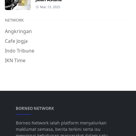
Mac 13, 2025
NETWORK
Angkringan
Cafe Jogja
Indo Tribune
IKN Time
BORNEO NETWORK
Borneo Network ialah platform menyalurkan
maklumat semasa, berita terkini serta isu
mewarnai kehidupan masyarakat dalam satu