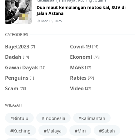
Kecelakaan Jalan Raya
,
Kuching
,
Utama
Dua maut kemalangan motosikal, SUV di
Jalan Astana
Mac 13, 2025
CATEGORIES
Bajet2023
Covid-19
[7]
[46]
Dadah
Ekonomi
[19]
[83]
Gawai Dayak
MA63
[15]
[17]
Penguins
Rabies
[1]
[22]
Scam
Video
[78]
[27]
WILAYAH
#Bintulu
#Indonesia
#Kalimantan
#Kuching
#Malaya
#Miri
#Sabah