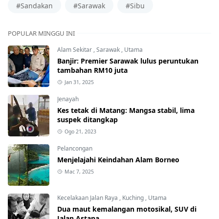
#Sandakan
#Sarawak
#Sibu
POPULAR MINGGU INI
Alam Sekitar
,
Sarawak
,
Utama
Banjir: Premier Sarawak lulus peruntukan
tambahan RM10 juta
Jan 31, 2025
Jenayah
Kes tetak di Matang: Mangsa stabil, lima
suspek ditangkap
Ogo 21, 2023
Pelancongan
Menjelajahi Keindahan Alam Borneo
Mac 7, 2025
Kecelakaan Jalan Raya
,
Kuching
,
Utama
Dua maut kemalangan motosikal, SUV di
Jalan Astana