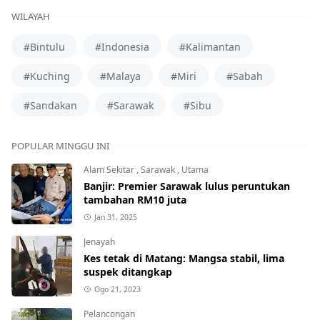
WILAYAH
#Bintulu
#Indonesia
#Kalimantan
#Kuching
#Malaya
#Miri
#Sabah
#Sandakan
#Sarawak
#Sibu
POPULAR MINGGU INI
Alam Sekitar
,
Sarawak
,
Utama
Banjir: Premier Sarawak lulus peruntukan
tambahan RM10 juta
Jan 31, 2025
Jenayah
Kes tetak di Matang: Mangsa stabil, lima
suspek ditangkap
Ogo 21, 2023
Pelancongan