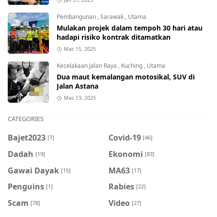
Jan 31, 2025
Pembangunan
,
Sarawak
,
Utama
Mulakan projek dalam tempoh 30 hari atau
hadapi risiko kontrak ditamatkan
Mac 15, 2025
Kecelakaan Jalan Raya
,
Kuching
,
Utama
Dua maut kemalangan motosikal, SUV di
Jalan Astana
Mac 13, 2025
CATEGORIES
Bajet2023
Covid-19
[7]
[46]
Dadah
Ekonomi
[19]
[83]
Gawai Dayak
MA63
[15]
[17]
Penguins
Rabies
[1]
[22]
Scam
Video
[78]
[27]