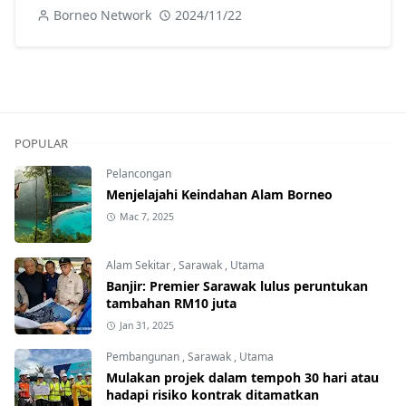
diteliti-Abang Johari
Borneo Network
2024/11/22
POPULAR
Pelancongan
Menjelajahi Keindahan Alam Borneo
Mac 7, 2025
Alam Sekitar
,
Sarawak
,
Utama
Banjir: Premier Sarawak lulus peruntukan
tambahan RM10 juta
Jan 31, 2025
Pembangunan
,
Sarawak
,
Utama
Mulakan projek dalam tempoh 30 hari atau
hadapi risiko kontrak ditamatkan