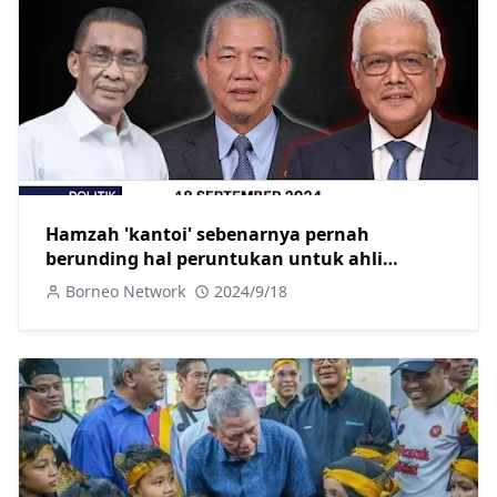
Hamzah 'kantoi' sebenarnya pernah
berunding hal peruntukan untuk ahli
parlimen pembangkang
Borneo Network
2024/9/18