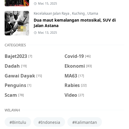
Mac 15, 2025
Kecelakaan Jalan Raya
,
Kuching
,
Utama
Dua maut kemalangan motosikal, SUV di
Jalan Astana
Mac 13, 2025
CATEGORIES
Bajet2023
Covid-19
[7]
[46]
Dadah
Ekonomi
[19]
[83]
Gawai Dayak
MA63
[15]
[17]
Penguins
Rabies
[1]
[22]
Scam
Video
[78]
[27]
WILAYAH
#Bintulu
#Indonesia
#Kalimantan