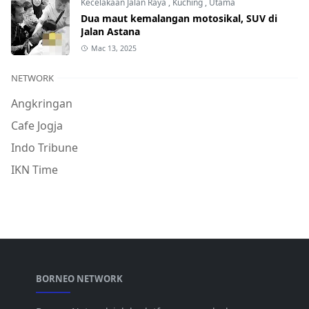
Kecelakaan Jalan Raya
,
Kuching
,
Utama
Dua maut kemalangan motosikal, SUV di
Jalan Astana
Mac 13, 2025
NETWORK
Angkringan
Cafe Jogja
Indo Tribune
IKN Time
BORNEO NETWORK