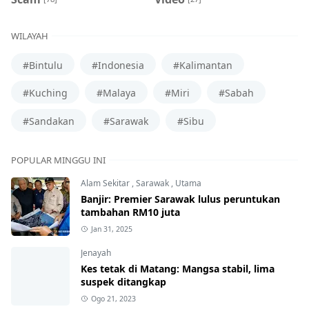
WILAYAH
#Bintulu
#Indonesia
#Kalimantan
#Kuching
#Malaya
#Miri
#Sabah
#Sandakan
#Sarawak
#Sibu
POPULAR MINGGU INI
Alam Sekitar
,
Sarawak
,
Utama
Banjir: Premier Sarawak lulus peruntukan
tambahan RM10 juta
Jan 31, 2025
Jenayah
Kes tetak di Matang: Mangsa stabil, lima
suspek ditangkap
Ogo 21, 2023