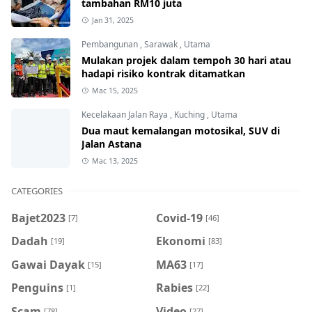
tambahan RM10 juta
Jan 31, 2025
Pembangunan
,
Sarawak
,
Utama
Mulakan projek dalam tempoh 30 hari atau
hadapi risiko kontrak ditamatkan
Mac 15, 2025
Kecelakaan Jalan Raya
,
Kuching
,
Utama
Dua maut kemalangan motosikal, SUV di
Jalan Astana
Mac 13, 2025
CATEGORIES
Bajet2023
Covid-19
[7]
[46]
Dadah
Ekonomi
[19]
[83]
Gawai Dayak
MA63
[15]
[17]
Penguins
Rabies
[1]
[22]
Scam
Video
[78]
[27]