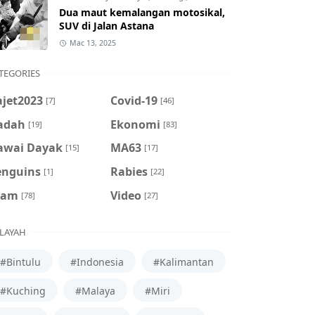
Dua maut kemalangan motosikal,
SUV di Jalan Astana
Mac 13, 2025
TEGORIES
ajet2023
Covid-19
[7]
[46]
adah
Ekonomi
[19]
[83]
awai Dayak
MA63
[15]
[17]
enguins
Rabies
[1]
[22]
cam
Video
[78]
[27]
LAYAH
#Bintulu
#Indonesia
#Kalimantan
#Kuching
#Malaya
#Miri