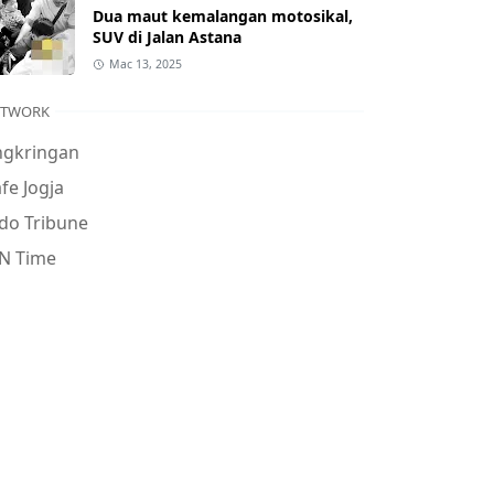
Dua maut kemalangan motosikal,
SUV di Jalan Astana
Mac 13, 2025
ETWORK
ngkringan
fe Jogja
do Tribune
N Time