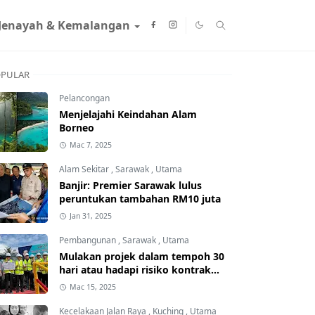
Jenayah & Kemalangan
PULAR
Pelancongan
Menjelajahi Keindahan Alam
Borneo
Mac 7, 2025
Alam Sekitar
,
Sarawak
,
Utama
Banjir: Premier Sarawak lulus
peruntukan tambahan RM10 juta
Jan 31, 2025
Pembangunan
,
Sarawak
,
Utama
Mulakan projek dalam tempoh 30
hari atau hadapi risiko kontrak
ditamatkan
Mac 15, 2025
Kecelakaan Jalan Raya
,
Kuching
,
Utama