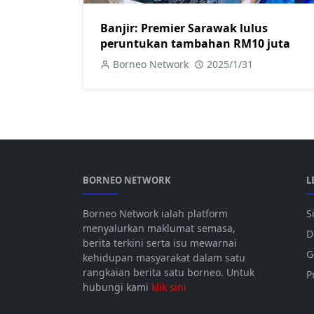
Banjir: Premier Sarawak lulus
peruntukan tambahan RM10 juta
Borneo Network
2025/1/31
BORNEO NETWORK
L
Borneo Network ialah platform
S
menyalurkan maklumat semasa,
D
berita terkini serta isu mewarnai
G
kehidupan masyarakat dalam satu
rangkaian berita satu borneo. Untuk
P
hubungi kami
klik sini