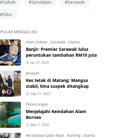
#Sabah
#Sandakan
#Sarawak
#Sibu
PULAR MINGGU INI
Alam Sekitar
,
Sarawak
,
Utama
Banjir: Premier Sarawak lulus
peruntukan tambahan RM10 juta
Jan 31, 2025
Jenayah
Kes tetak di Matang: Mangsa
stabil, lima suspek ditangkap
Ogo 21, 2023
Pelancongan
Menjelajahi Keindahan Alam
Borneo
Mac 7, 2025
Kecelakaan Jalan Raya
,
Kuching
,
Utama