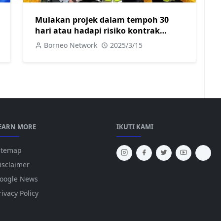
Mulakan projek dalam tempoh 30
hari atau hadapi risiko kontrak
ditamatkan
Borneo Network
2025/3/15
EARN MORE
IKUTI KAMI
itemap
isclaimer
oogle News
rivacy Policy