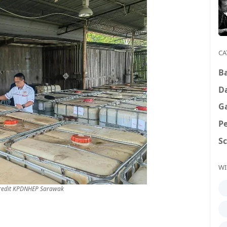
CA
B
D
G
P
S
WI
edit KPDNHEP Sarawak