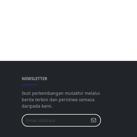
NEWSLETTER
Ikuti perkembangan mutakhir melalui
berita terkini dan peristiwa semasa
daripada kami.