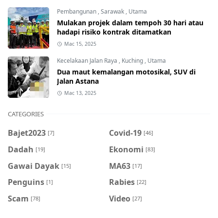
Pembangunan
,
Sarawak
,
Utama
Mulakan projek dalam tempoh 30 hari atau
hadapi risiko kontrak ditamatkan
Mac 15, 2025
Kecelakaan Jalan Raya
,
Kuching
,
Utama
Dua maut kemalangan motosikal, SUV di
Jalan Astana
Mac 13, 2025
CATEGORIES
Bajet2023
Covid-19
[7]
[46]
Dadah
Ekonomi
[19]
[83]
Gawai Dayak
MA63
[15]
[17]
Penguins
Rabies
[1]
[22]
Scam
Video
[78]
[27]