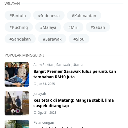
WILAYAH
#Bintulu
#Indonesia
#Kalimantan
#Kuching
#Malaya
#Miri
#Sabah
#Sandakan
#Sarawak
#Sibu
POPULAR MINGGU INI
Alam Sekitar
,
Sarawak
,
Utama
Banjir: Premier Sarawak lulus peruntukan
tambahan RM10 juta
Jan 31, 2025
Jenayah
Kes tetak di Matang: Mangsa stabil, lima
suspek ditangkap
Ogo 21, 2023
Pelancongan