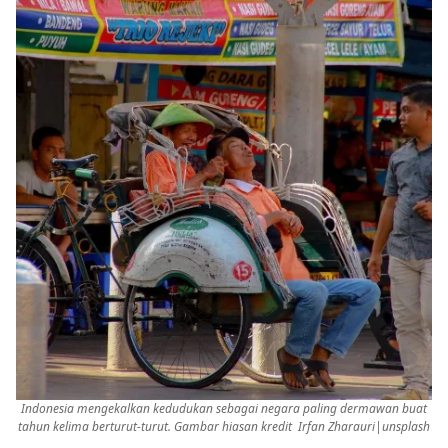
Indonesia mengekalkan kedudukan sebagai negara paling dermawan buat
tahun kelima berturut-turut. Gambar hiasan kredit Irfan Zharauri|unsplash