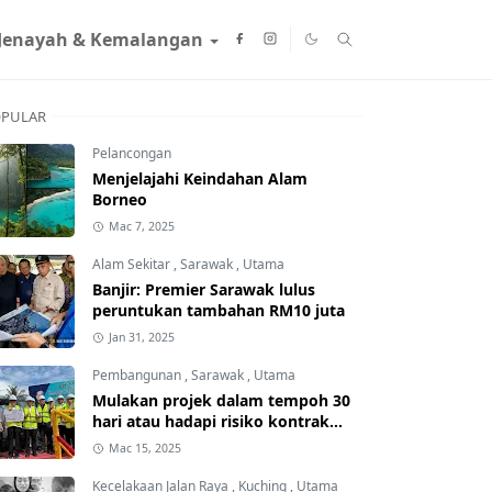
Jenayah & Kemalangan
PULAR
Pelancongan
Menjelajahi Keindahan Alam
Borneo
Mac 7, 2025
Alam Sekitar
,
Sarawak
,
Utama
Banjir: Premier Sarawak lulus
peruntukan tambahan RM10 juta
Jan 31, 2025
Pembangunan
,
Sarawak
,
Utama
Mulakan projek dalam tempoh 30
hari atau hadapi risiko kontrak
ditamatkan
Mac 15, 2025
Kecelakaan Jalan Raya
,
Kuching
,
Utama