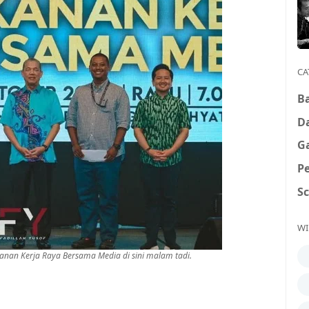
CA
B
D
G
P
S
WI
 Kanan Kerja Raya Bersama Media di sini malam tadi.