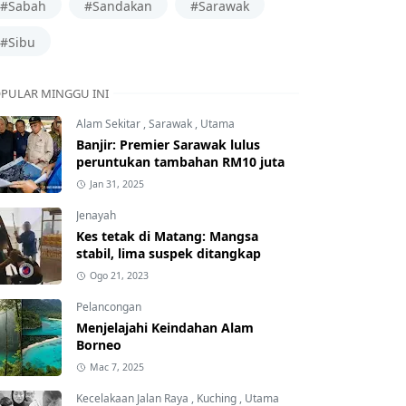
#Sabah
#Sandakan
#Sarawak
#Sibu
PULAR MINGGU INI
Alam Sekitar
,
Sarawak
,
Utama
Banjir: Premier Sarawak lulus
peruntukan tambahan RM10 juta
Jan 31, 2025
Jenayah
Kes tetak di Matang: Mangsa
stabil, lima suspek ditangkap
Ogo 21, 2023
Pelancongan
Menjelajahi Keindahan Alam
Borneo
Mac 7, 2025
Kecelakaan Jalan Raya
,
Kuching
,
Utama