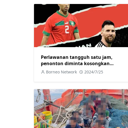
Perlawanan tangguh satu jam,
penonton diminta kosongkan
stadium, Maghribi aibkan Argentina
Borneo Network
2024/7/25
2-1