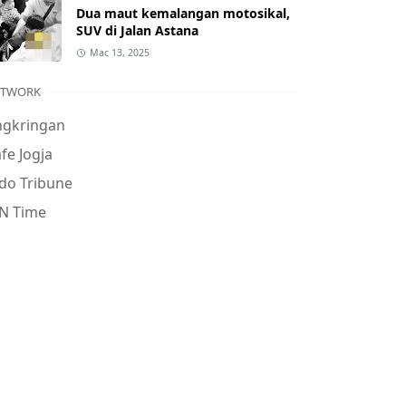
Dua maut kemalangan motosikal,
SUV di Jalan Astana
Mac 13, 2025
ETWORK
ngkringan
fe Jogja
do Tribune
N Time