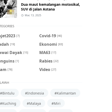
Dua maut kemalangan motosikal,
SUV di Jalan Astana
Mac 13, 2025
TEGORIES
ajet2023
Covid-19
[7]
[46]
adah
Ekonomi
[19]
[83]
awai Dayak
MA63
[15]
[17]
enguins
Rabies
[1]
[22]
cam
Video
[78]
[27]
LAYAH
#Bintulu
#Indonesia
#Kalimantan
#Kuching
#Malaya
#Miri