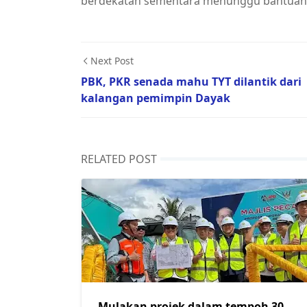
berdekatan sementara menunggu bantuan s
Next Post
PBK, PKR senada mahu TYT dilantik dari
kalangan pemimpin Dayak
RELATED POST
Mulakan projek dalam tempoh 30