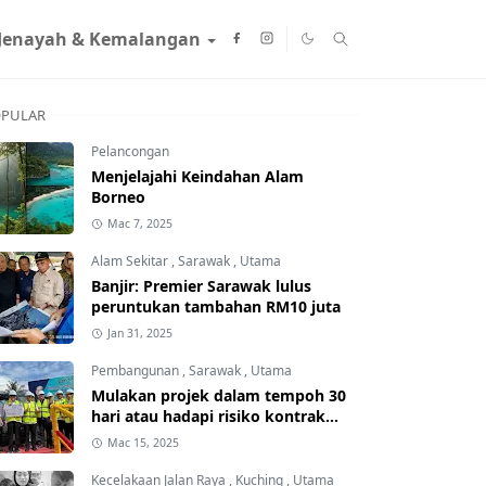
Jenayah & Kemalangan
PULAR
Pelancongan
Menjelajahi Keindahan Alam
Borneo
Mac 7, 2025
Alam Sekitar
,
Sarawak
,
Utama
Banjir: Premier Sarawak lulus
peruntukan tambahan RM10 juta
Jan 31, 2025
Pembangunan
,
Sarawak
,
Utama
Mulakan projek dalam tempoh 30
hari atau hadapi risiko kontrak
ditamatkan
Mac 15, 2025
Kecelakaan Jalan Raya
,
Kuching
,
Utama