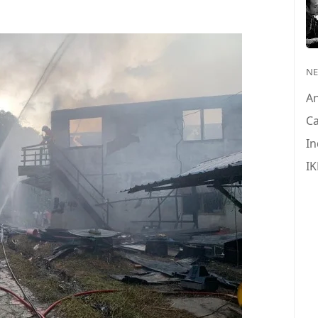
N
A
Ca
In
IK