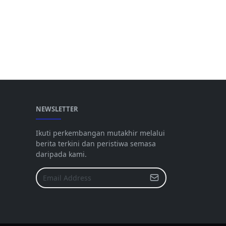
NEWSLETTER
Ikuti perkembangan mutakhir melalui
berita terkini dan peristiwa semasa
daripada kami.