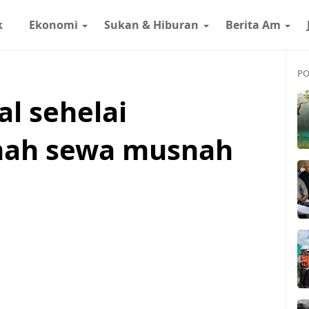
k
Ekonomi
Sukan & Hiburan
Berita Am
PO
al sehelai
mah sewa musnah