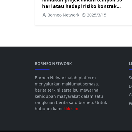
hari atau hadapi risiko kontrak
ditamatkan
Borneo Network
2025/3/15
BORNEO NETWORK
L
Borneo Network ialah platform
S
menyalurkan maklumat semasa,
D
berita terkini serta isu mewarnai
G
kehidupan masyarakat dalam satu
rangkaian berita satu borneo. Untuk
P
hubungi kami
klik sini