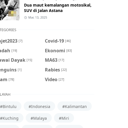
Dua maut kemalangan motosikal,
SUV di Jalan Astana
Mac 13, 2025
TEGORIES
ajet2023
Covid-19
[7]
[46]
adah
Ekonomi
[19]
[83]
awai Dayak
MA63
[15]
[17]
enguins
Rabies
[1]
[22]
cam
Video
[78]
[27]
LAYAH
#Bintulu
#Indonesia
#Kalimantan
#Kuching
#Malaya
#Miri