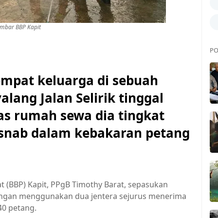
mbar BBP Kapit
PO
empat keluarga di sebuah
lang Jalan Selirik tinggal
as rumah sewa dia tingkat
snab dalam kebakaran petang
 (BBP) Kapit, PPgB Timothy Barat, sepasukan
dengan menggunakan dua jentera sejurus menerima
40 petang.