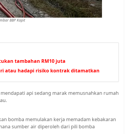
mbar BBP Kapit
untukan tambahan RM10 juta
i atau hadapi risiko kontrak ditamatkan
ba mendapati api sedang marak memusnahkan rumah
iau.
asukan bomba memulakan kerja memadam kebakaran
ana sumber air diperoleh dari pili bomba