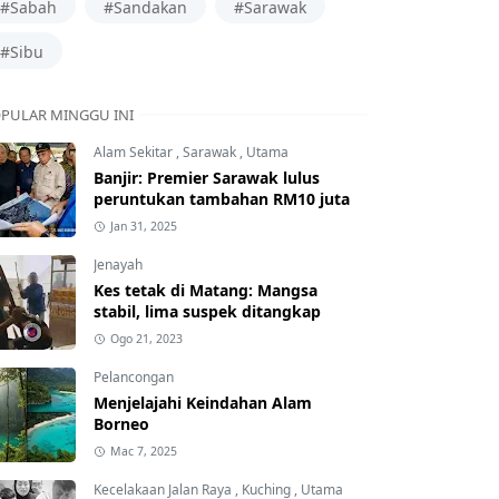
#Sabah
#Sandakan
#Sarawak
#Sibu
PULAR MINGGU INI
Alam Sekitar
,
Sarawak
,
Utama
Banjir: Premier Sarawak lulus
peruntukan tambahan RM10 juta
Jan 31, 2025
Jenayah
Kes tetak di Matang: Mangsa
stabil, lima suspek ditangkap
Ogo 21, 2023
Pelancongan
Menjelajahi Keindahan Alam
Borneo
Mac 7, 2025
Kecelakaan Jalan Raya
,
Kuching
,
Utama