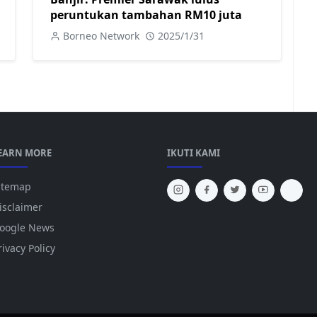
peruntukan tambahan RM10 juta
Borneo Network
2025/1/31
EARN MORE
IKUTI KAMI
itemap
isclaimer
oogle News
rivacy Policy