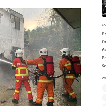
CA
B
D
G
P
S
WI