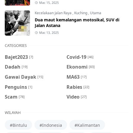
Mac 15, 2025
Kecelakaan Jalan Raya
,
Kuching
,
Utama
Dua maut kemalangan motosikal, SUV di
Jalan Astana
Mac 13, 2025
CATEGORIES
Bajet2023
Covid-19
[7]
[46]
Dadah
Ekonomi
[19]
[83]
Gawai Dayak
MA63
[15]
[17]
Penguins
Rabies
[1]
[22]
Scam
Video
[78]
[27]
WILAYAH
#Bintulu
#Indonesia
#Kalimantan