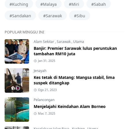
#Kuching
#Malaya
#Miri
#Sabah
#Sandakan
#Sarawak
#Sibu
POPULAR MINGGU INI
Alam Sekitar
,
Sarawak
,
Utama
Banjir: Premier Sarawak lulus peruntukan
tambahan RM10 juta
Jan 31, 2025
Jenayah
Kes tetak di Matang: Mangsa stabil, lima
suspek ditangkap
Ogo 21, 2023
Pelancongan
Menjelajahi Keindahan Alam Borneo
Mac 7, 2025
Kecelakaan Jalan Raya
,
Kuching
,
Utama