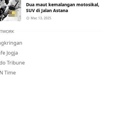
Dua maut kemalangan motosikal,
SUV di Jalan Astana
Mac 13, 2025
ETWORK
ngkringan
fe Jogja
do Tribune
N Time