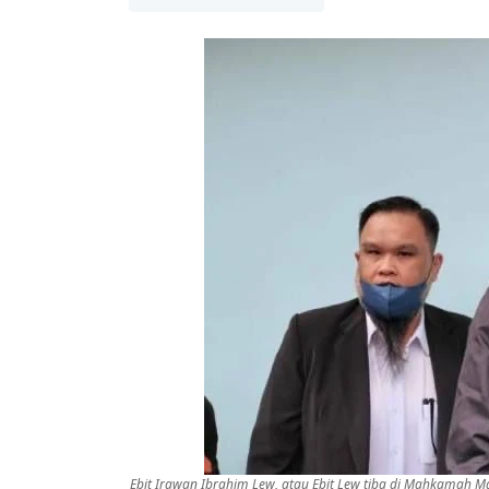
Ebit Irawan Ibrahim Lew, atau Ebit Lew tiba di Mahkamah Maj