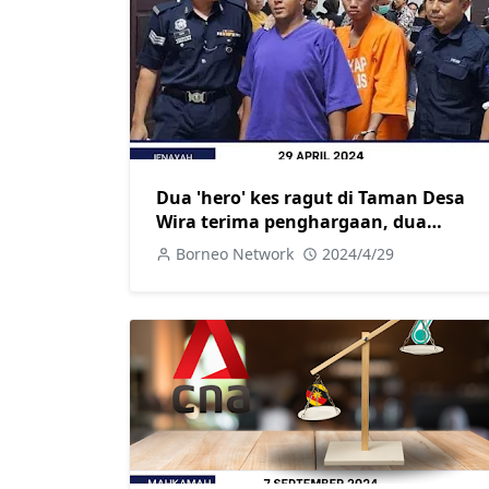
Dua 'hero' kes ragut di Taman Desa
Wira terima penghargaan, dua
tertuduh kena 10 tahun penjara dan
Borneo Network
2024/4/29
10 sebatan