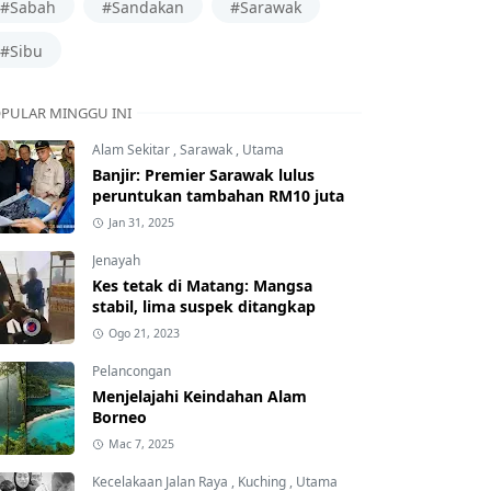
#Sabah
#Sandakan
#Sarawak
#Sibu
PULAR MINGGU INI
Alam Sekitar
,
Sarawak
,
Utama
Banjir: Premier Sarawak lulus
peruntukan tambahan RM10 juta
Jan 31, 2025
Jenayah
Kes tetak di Matang: Mangsa
stabil, lima suspek ditangkap
Ogo 21, 2023
Pelancongan
Menjelajahi Keindahan Alam
Borneo
Mac 7, 2025
Kecelakaan Jalan Raya
,
Kuching
,
Utama