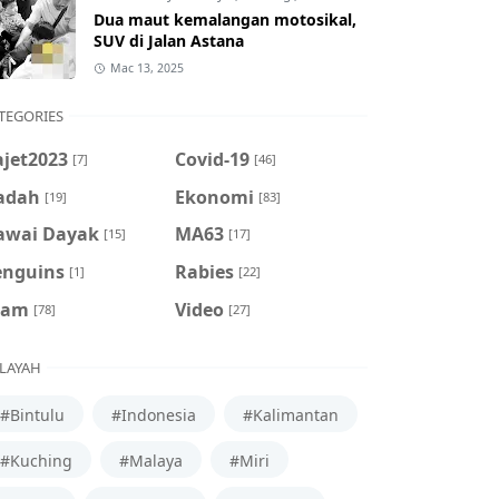
Dua maut kemalangan motosikal,
SUV di Jalan Astana
Mac 13, 2025
TEGORIES
ajet2023
Covid-19
[7]
[46]
adah
Ekonomi
[19]
[83]
awai Dayak
MA63
[15]
[17]
enguins
Rabies
[1]
[22]
cam
Video
[78]
[27]
LAYAH
#Bintulu
#Indonesia
#Kalimantan
#Kuching
#Malaya
#Miri