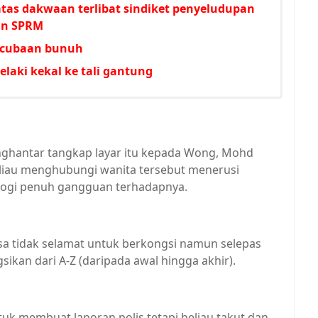
tas dakwaan terlibat sindiket penyeludupan
nan SPRM
a cubaan bunuh
elaki kekal ke tali gantung
enghantar tangkap layar itu kepada Wong, Mohd
beliau menghubungi wanita tersebut menerusi
logi penuh gangguan terhadapnya.
asa tidak selamat untuk berkongsi namun selepas
ikan dari A-Z (daripada awal hingga akhir).
k membuat laporan polis tetapi beliau takut dan