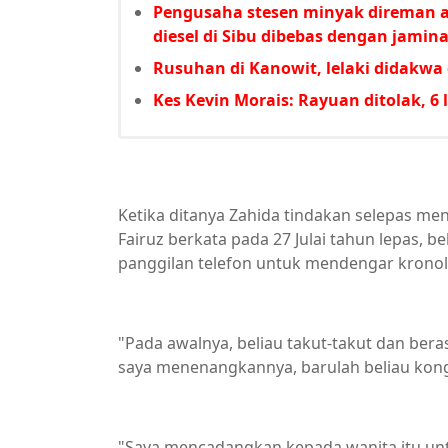
Pengusaha stesen minyak direman a
diesel di Sibu dibebas dengan jami
Rusuhan di Kanowit, lelaki didakw
Kes Kevin Morais: Rayuan ditolak, 6 l
Ketika ditanya Zahida tindakan selepas m
Fairuz berkata pada 27 Julai tahun lepas, 
panggilan telefon untuk mendengar krono
"Pada awalnya, beliau takut-takut dan ber
saya menenangkannya, barulah beliau kongs
"Saya mencadangkan kepada wanita itu untu