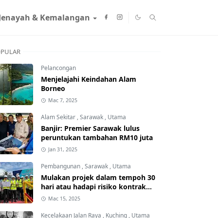
Jenayah & Kemalangan
PULAR
Pelancongan
Menjelajahi Keindahan Alam
Borneo
Mac 7, 2025
Alam Sekitar
,
Sarawak
,
Utama
Banjir: Premier Sarawak lulus
peruntukan tambahan RM10 juta
Jan 31, 2025
Pembangunan
,
Sarawak
,
Utama
Mulakan projek dalam tempoh 30
hari atau hadapi risiko kontrak
ditamatkan
Mac 15, 2025
Kecelakaan Jalan Raya
,
Kuching
,
Utama