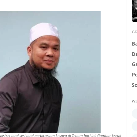
CA
B
D
G
P
S
WI
istret bagi sesi pagi perbicaraan kesnya di Tenom hari ini. Gambar kredit