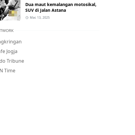
Dua maut kemalangan motosikal,
SUV di Jalan Astana
Mac 13, 2025
ETWORK
ngkringan
fe Jogja
do Tribune
N Time