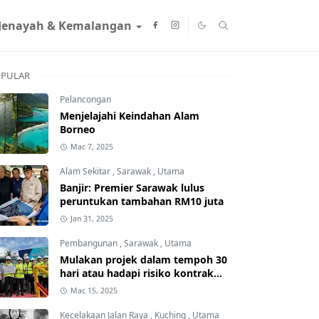
Jenayah & Kemalangan
PULAR
Pelancongan
Menjelajahi Keindahan Alam
Borneo
Mac 7, 2025
Alam Sekitar
,
Sarawak
,
Utama
Banjir: Premier Sarawak lulus
peruntukan tambahan RM10 juta
Jan 31, 2025
Pembangunan
,
Sarawak
,
Utama
Mulakan projek dalam tempoh 30
hari atau hadapi risiko kontrak
ditamatkan
Mac 15, 2025
Kecelakaan Jalan Raya
,
Kuching
,
Utama