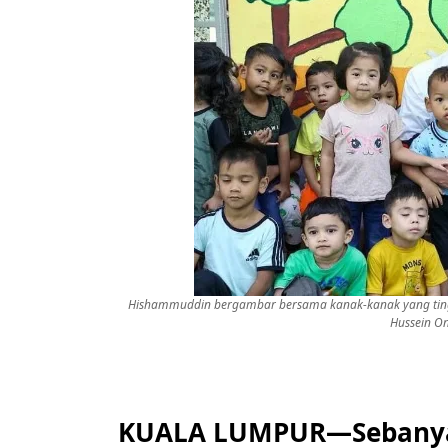
Hishammuddin bergambar bersama kanak-kanak yang tingg
Hussein Onn
KUALA LUMPUR—Sebanyak