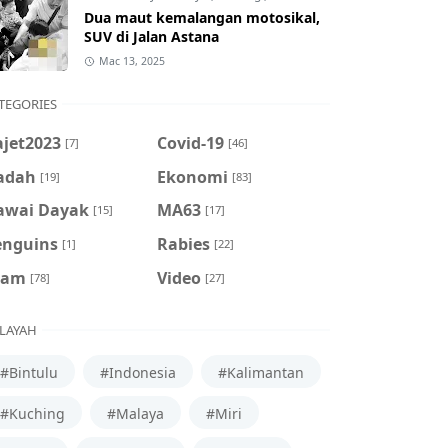
Dua maut kemalangan motosikal,
SUV di Jalan Astana
Mac 13, 2025
TEGORIES
ajet2023
Covid-19
[7]
[46]
adah
Ekonomi
[19]
[83]
awai Dayak
MA63
[15]
[17]
enguins
Rabies
[1]
[22]
cam
Video
[78]
[27]
LAYAH
#Bintulu
#Indonesia
#Kalimantan
#Kuching
#Malaya
#Miri