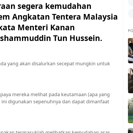
araan segera kemudahan
em Angkatan Tentera Malaysia
 kata Menteri Kanan
PO
ishammuddin Tun Hussein.
 ada yang akan disalurkan secepat mungkin untuk
upaya mereka melihat pada keutamaan (apa yang
ad ini digunakan sepenuhnya dan dapat dimanfaat
sanakan termasuklah melibatkan kemudahan asas