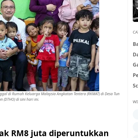
CA
B
D
G
P
S
al di Rumah Keluarga Malaysia Angkatan Tentera (RKMAT) di Desa Tun
 (DTHO) di sini hari ini.
WI
 RM8 juta diperuntukkan