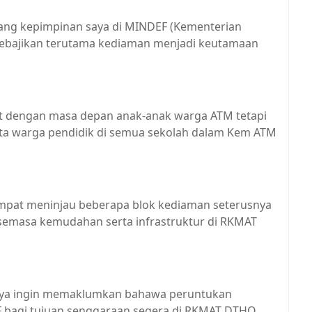
njang kepimpinan saya di MINDEF (Kementerian
kebajikan terutama kediaman menjadi keutamaan
pat dengan masa depan anak-anak warga ATM tetapi
ta warga pendidik di semua sekolah dalam Kem ATM
mpat meninjau beberapa blok kediaman seterusnya
emasa kemudahan serta infrastruktur di RKMAT
, saya ingin memaklumkan bahawa peruntukan
F bagi tujuan senggaraan segera di RKMAT DTHO