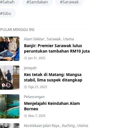
#Sabah
#Sandakan
#Sarawak
#Sibu
PULAR MINGGU INI
Alam Sekitar
,
Sarawak
,
Utama
Banjir: Premier Sarawak lulus
peruntukan tambahan RM10 juta
Jan 31, 2025
Jenayah
Kes tetak di Matang: Mangsa
stabil, lima suspek ditangkap
Ogo 21, 2023
Pelancongan
Menjelajahi Keindahan Alam
Borneo
Mac 7, 2025
Kecelakaan Jalan Raya
,
Kuching
,
Utama