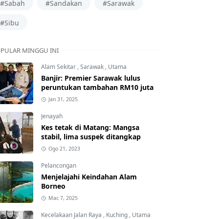
#Sabah
#Sandakan
#Sarawak
#Sibu
PULAR MINGGU INI
Alam Sekitar
,
Sarawak
,
Utama
Banjir: Premier Sarawak lulus
peruntukan tambahan RM10 juta
Jan 31, 2025
Jenayah
Kes tetak di Matang: Mangsa
stabil, lima suspek ditangkap
Ogo 21, 2023
Pelancongan
Menjelajahi Keindahan Alam
Borneo
Mac 7, 2025
Kecelakaan Jalan Raya
,
Kuching
,
Utama