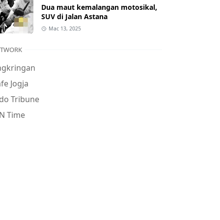
Dua maut kemalangan motosikal,
SUV di Jalan Astana
Mac 13, 2025
ETWORK
ngkringan
fe Jogja
do Tribune
N Time