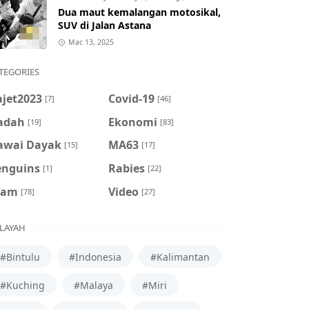
Dua maut kemalangan motosikal,
SUV di Jalan Astana
Mac 13, 2025
TEGORIES
ajet2023
Covid-19
[7]
[46]
adah
Ekonomi
[19]
[83]
awai Dayak
MA63
[15]
[17]
enguins
Rabies
[1]
[22]
cam
Video
[78]
[27]
LAYAH
#Bintulu
#Indonesia
#Kalimantan
#Kuching
#Malaya
#Miri