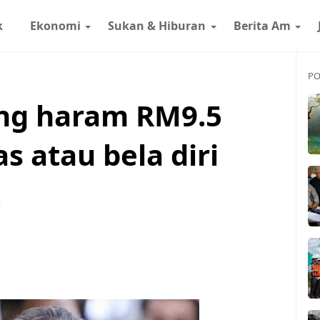
k
Ekonomi
Sukan & Hiburan
Berita Am
PO
ng haram RM9.5
s atau bela diri
t