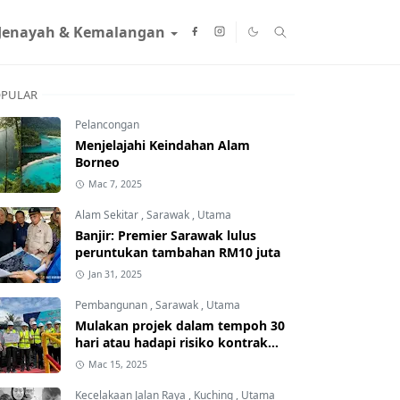
Jenayah & Kemalangan
PULAR
Pelancongan
Menjelajahi Keindahan Alam
Borneo
Mac 7, 2025
Alam Sekitar
,
Sarawak
,
Utama
Banjir: Premier Sarawak lulus
peruntukan tambahan RM10 juta
Jan 31, 2025
Pembangunan
,
Sarawak
,
Utama
Mulakan projek dalam tempoh 30
hari atau hadapi risiko kontrak
ditamatkan
Mac 15, 2025
Kecelakaan Jalan Raya
,
Kuching
,
Utama