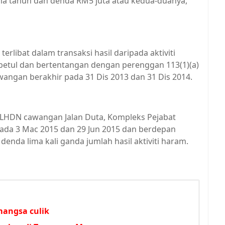
tahun dan denda RM5 juta atau kedua-duanya,
rlibat dalam transaksi hasil daripada aktiviti
etul dan bertentangan dengan perenggan 113(1)(a)
angan berakhir pada 31 Dis 2013 dan 31 Dis 2014.
i LHDN cawangan Jalan Duta, Kompleks Pejabat
 pada 3 Mac 2015 dan 29 Jun 2015 dan berdepan
da lima kali ganda jumlah hasil aktiviti haram.
mangsa culik