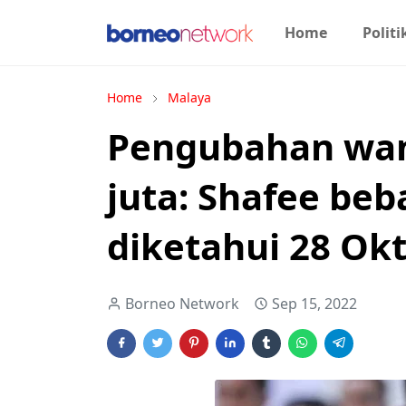
Home
Politi
Home
Malaya
Pengubahan wa
juta: Shafee beba
diketahui 28 Ok
Borneo Network
Sep 15, 2022