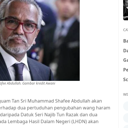
CA
B
D
G
P
S
fee Abdullah. Gambar kredit Awani
WI
uam Tan Sri Muhammad Shafee Abdullah akan
 terhadap dua pertuduhan pengubahan wang haram
daripada Datuk Seri Najib Tun Razak dan dua
ada Lembaga Hasil Dalam Negeri (LHDN) akan