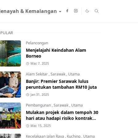
Jenayah & Kemalangan
PULAR
Pelancongan
Menjelajahi Keindahan Alam
Borneo
Mac 7, 2025
Alam Sekitar
,
Sarawak
,
Utama
Banjir: Premier Sarawak lulus
peruntukan tambahan RM10 juta
Jan 31, 2025
Pembangunan
,
Sarawak
,
Utama
Mulakan projek dalam tempoh 30
hari atau hadapi risiko kontrak
ditamatkan
Mac 15, 2025
Kecelakaan Jalan Raya
,
Kuching
,
Utama