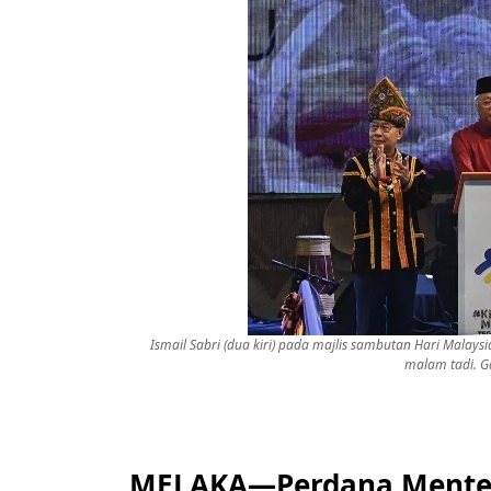
Ismail Sabri (dua kiri) pada majlis sambutan Hari Malay
malam tadi. G
MELAKA—Perdana Menteri 