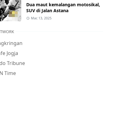
Dua maut kemalangan motosikal,
SUV di Jalan Astana
Mac 13, 2025
ETWORK
ngkringan
fe Jogja
do Tribune
N Time