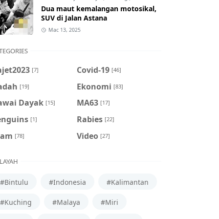
Dua maut kemalangan motosikal,
SUV di Jalan Astana
Mac 13, 2025
TEGORIES
ajet2023
Covid-19
[7]
[46]
adah
Ekonomi
[19]
[83]
awai Dayak
MA63
[15]
[17]
enguins
Rabies
[1]
[22]
cam
Video
[78]
[27]
LAYAH
#Bintulu
#Indonesia
#Kalimantan
#Kuching
#Malaya
#Miri