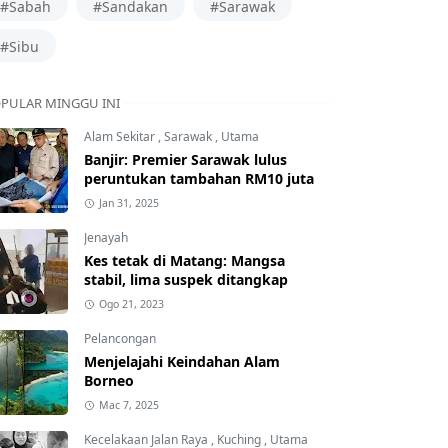
#Sabah
#Sandakan
#Sarawak
#Sibu
PULAR MINGGU INI
Alam Sekitar
,
Sarawak
,
Utama
Banjir: Premier Sarawak lulus
peruntukan tambahan RM10 juta
Jan 31, 2025
Jenayah
Kes tetak di Matang: Mangsa
stabil, lima suspek ditangkap
Ogo 21, 2023
Pelancongan
Menjelajahi Keindahan Alam
Borneo
Mac 7, 2025
Kecelakaan Jalan Raya
,
Kuching
,
Utama