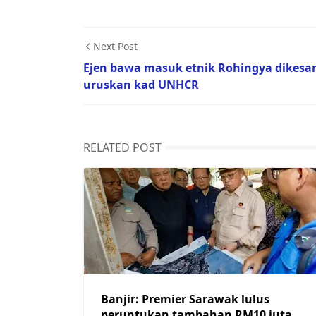
Next Post
Ejen bawa masuk etnik Rohingya dikesa
uruskan kad UNHCR
RELATED POST
Banjir: Premier Sarawak lulus
peruntukan tambahan RM10 juta