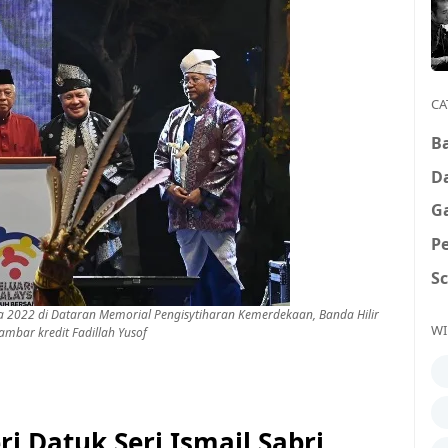
CA
B
D
G
P
S
sia 2022 di Dataran Memorial Pengisytiharan Kemerdekaan, Banda Hilir
WI
ambar kredit Fadillah Yusof
Datuk Seri Ismail Sabri