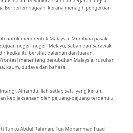
pintas dalam melahirkan sebuah negara bangsa
ja Berperlembagaan, kerana menagih pengertian
dah untuk membentuk Malaysia. Membina pasak
tujuan negeri-negeri Melayu, Sabah dan Sarawak
r ketika itu bersifat dalaman dan luaran,
frontasi menentang penubuhan Malaysia, rusuhan
a, kaum, budaya dan bahasa.
ntangi, Alhamdulillah setiap satu yang keruh,
an kebijaksanaan oleh pejuang-pejuang terdahulu,”
rti Tunku Abdul Rahman, Tun Mohammad Fuad