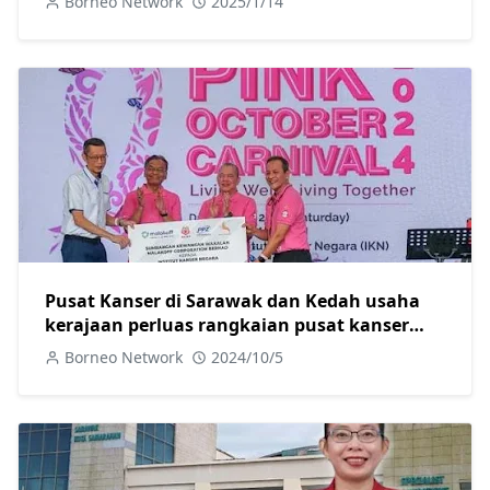
Borneo Network
2025/1/14
Pusat Kanser di Sarawak dan Kedah usaha
kerajaan perluas rangkaian pusat kanser
negara-Fadillah
Borneo Network
2024/10/5