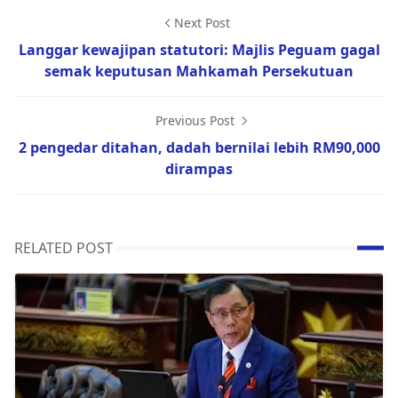
Next Post
Langgar kewajipan statutori: Majlis Peguam gagal
semak keputusan Mahkamah Persekutuan
Previous Post
2 pengedar ditahan, dadah bernilai lebih RM90,000
dirampas
RELATED POST