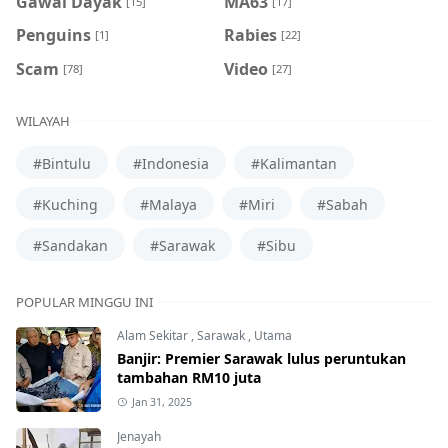
Gawai Dayak
MA63
[15]
[17]
Penguins
Rabies
[1]
[22]
Scam
Video
[78]
[27]
WILAYAH
#Bintulu
#Indonesia
#Kalimantan
#Kuching
#Malaya
#Miri
#Sabah
#Sandakan
#Sarawak
#Sibu
POPULAR MINGGU INI
Alam Sekitar
,
Sarawak
,
Utama
Banjir: Premier Sarawak lulus peruntukan
tambahan RM10 juta
Jan 31, 2025
Jenayah