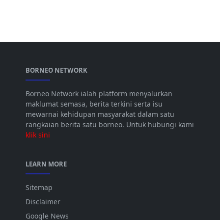
BORNEO NETWORK
Borneo Network ialah platform menyalurkan
maklumat semasa, berita terkini serta isu
mewarnai kehidupan masyarakat dalam satu
rangkaian berita satu borneo. Untuk hubungi kami
klik sini
LEARN MORE
Sitemap
Disclaimer
Google News