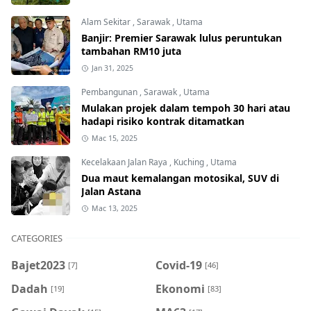
Alam Sekitar
,
Sarawak
,
Utama
Banjir: Premier Sarawak lulus peruntukan
tambahan RM10 juta
Jan 31, 2025
Pembangunan
,
Sarawak
,
Utama
Mulakan projek dalam tempoh 30 hari atau
hadapi risiko kontrak ditamatkan
Mac 15, 2025
Kecelakaan Jalan Raya
,
Kuching
,
Utama
Dua maut kemalangan motosikal, SUV di
Jalan Astana
Mac 13, 2025
CATEGORIES
Bajet2023
Covid-19
[7]
[46]
Dadah
Ekonomi
[19]
[83]