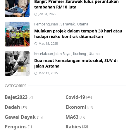
Banjir: Premier Sarawak lulus peruntukan
tambahan RM10 juta
Jan 31, 2025
Pembangunan
,
Sarawak
,
Utama
Mulakan projek dalam tempoh 30 hari atau
hadapi risiko kontrak ditamatkan
Mac 15, 2025
Kecelakaan Jalan Raya
,
Kuching
,
Utama
Dua maut kemalangan motosikal, SUV di
Jalan Astana
Mac 13, 2025
CATEGORIES
Bajet2023
Covid-19
[7]
[46]
Dadah
Ekonomi
[19]
[83]
Gawai Dayak
MA63
[15]
[17]
Penguins
Rabies
[1]
[22]