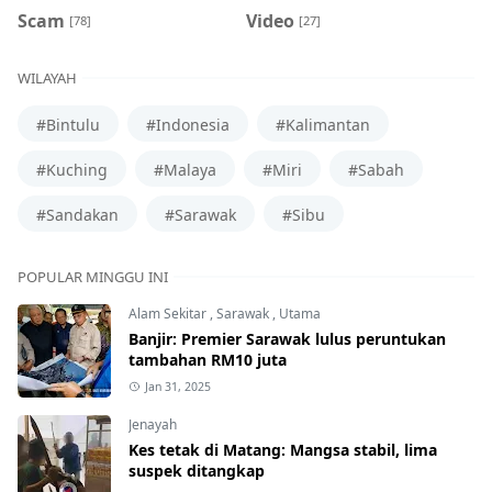
Scam
Video
[78]
[27]
WILAYAH
#Bintulu
#Indonesia
#Kalimantan
#Kuching
#Malaya
#Miri
#Sabah
#Sandakan
#Sarawak
#Sibu
POPULAR MINGGU INI
Alam Sekitar
,
Sarawak
,
Utama
Banjir: Premier Sarawak lulus peruntukan
tambahan RM10 juta
Jan 31, 2025
Jenayah
Kes tetak di Matang: Mangsa stabil, lima
suspek ditangkap