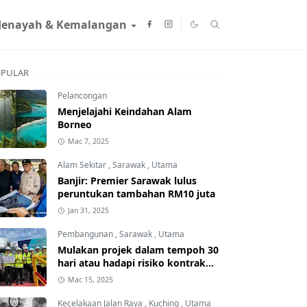
Jenayah & Kemalangan
PULAR
Pelancongan
Menjelajahi Keindahan Alam
Borneo
Mac 7, 2025
Alam Sekitar
,
Sarawak
,
Utama
Banjir: Premier Sarawak lulus
peruntukan tambahan RM10 juta
Jan 31, 2025
Pembangunan
,
Sarawak
,
Utama
Mulakan projek dalam tempoh 30
hari atau hadapi risiko kontrak
ditamatkan
Mac 15, 2025
Kecelakaan Jalan Raya
,
Kuching
,
Utama