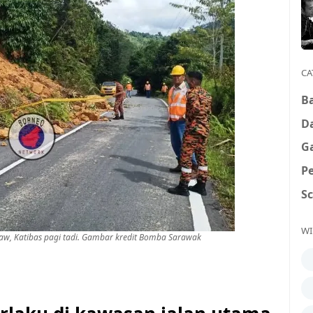
CA
B
D
G
P
S
WI
aw, Katibas pagi tadi. Gambar kredit Bomba Sarawak