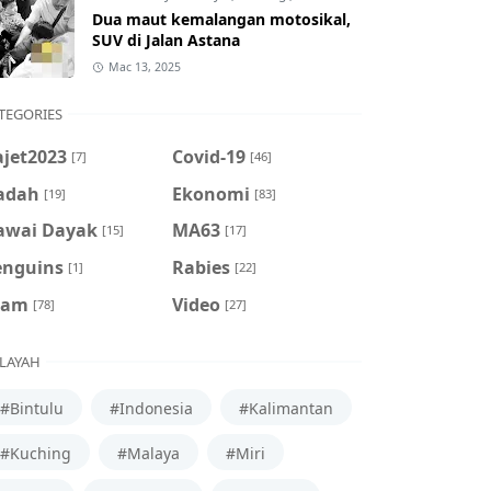
Dua maut kemalangan motosikal,
SUV di Jalan Astana
Mac 13, 2025
TEGORIES
ajet2023
Covid-19
[7]
[46]
adah
Ekonomi
[19]
[83]
awai Dayak
MA63
[15]
[17]
enguins
Rabies
[1]
[22]
cam
Video
[78]
[27]
LAYAH
#Bintulu
#Indonesia
#Kalimantan
#Kuching
#Malaya
#Miri