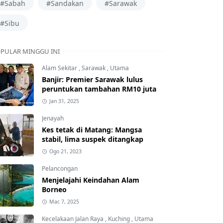
#Sabah
#Sandakan
#Sarawak
#Sibu
PULAR MINGGU INI
Alam Sekitar
,
Sarawak
,
Utama
Banjir: Premier Sarawak lulus
peruntukan tambahan RM10 juta
Jan 31, 2025
Jenayah
Kes tetak di Matang: Mangsa
stabil, lima suspek ditangkap
Ogo 21, 2023
Pelancongan
Menjelajahi Keindahan Alam
Borneo
Mac 7, 2025
Kecelakaan Jalan Raya
,
Kuching
,
Utama