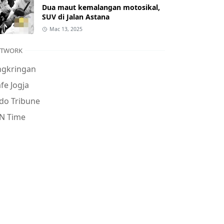
Dua maut kemalangan motosikal,
SUV di Jalan Astana
Mac 13, 2025
ETWORK
ngkringan
fe Jogja
do Tribune
N Time