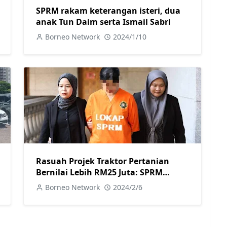
SPRM rakam keterangan isteri, dua
anak Tun Daim serta Ismail Sabri
Borneo Network
2024/1/10
Rasuah Projek Traktor Pertanian
Bernilai Lebih RM25 Juta: SPRM
Tahan Dua Pengurus Besar dan
Borneo Network
2024/2/6
Reman Seorang Pengarah Urusan