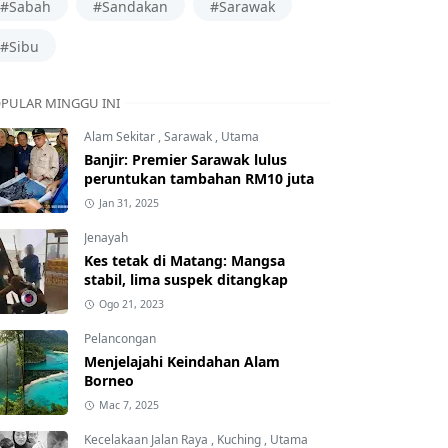
#Sabah
#Sandakan
#Sarawak
#Sibu
PULAR MINGGU INI
Alam Sekitar
,
Sarawak
,
Utama
Banjir: Premier Sarawak lulus
peruntukan tambahan RM10 juta
Jan 31, 2025
Jenayah
Kes tetak di Matang: Mangsa
stabil, lima suspek ditangkap
Ogo 21, 2023
Pelancongan
Menjelajahi Keindahan Alam
Borneo
Mac 7, 2025
Kecelakaan Jalan Raya
,
Kuching
,
Utama