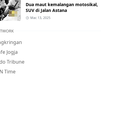
Dua maut kemalangan motosikal,
SUV di Jalan Astana
Mac 13, 2025
ETWORK
ngkringan
fe Jogja
do Tribune
N Time