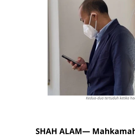
Kedua-dua tertuduh ketika ha
SHAH ALAM— Mahkamah Se