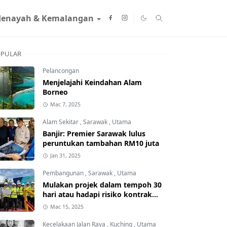
Jenayah & Kemalangan
PULAR
Pelancongan
Menjelajahi Keindahan Alam
Borneo
Mac 7, 2025
Alam Sekitar
,
Sarawak
,
Utama
Banjir: Premier Sarawak lulus
peruntukan tambahan RM10 juta
Jan 31, 2025
Pembangunan
,
Sarawak
,
Utama
Mulakan projek dalam tempoh 30
hari atau hadapi risiko kontrak
ditamatkan
Mac 15, 2025
Kecelakaan Jalan Raya
,
Kuching
,
Utama