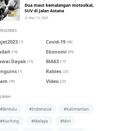
Dua maut kemalangan motosikal,
SUV di Jalan Astana
Mac 13, 2025
TEGORIES
ajet2023
Covid-19
[7]
[46]
adah
Ekonomi
[19]
[83]
awai Dayak
MA63
[15]
[17]
enguins
Rabies
[1]
[22]
cam
Video
[78]
[27]
LAYAH
#Bintulu
#Indonesia
#Kalimantan
#Kuching
#Malaya
#Miri