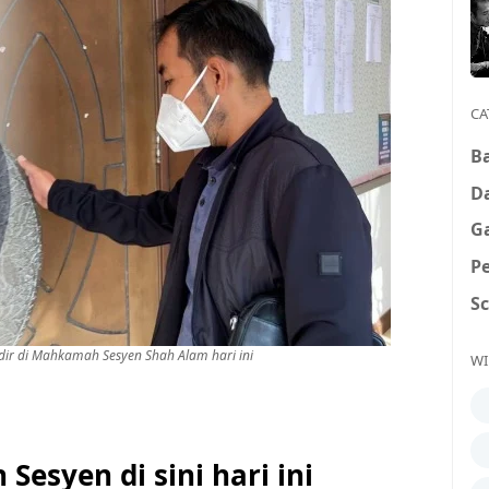
CA
B
D
G
P
S
dir di Mahkamah Sesyen Shah Alam hari ini
WI
syen di sini hari ini