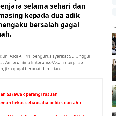
njara selama sehari dan
masing kepada dua adik
mengaku bersalah gagal
PO
uah.
uh, Asdi Ali, 41, pengurus syarikat SD Unggul
kat Amierul Bina Enterprise/Akai Enterprise
, jika gagal berbuat demikian.
men Sarawak perangi rasuah
man bekas setiausaha politik dan ahli