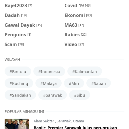
Bajet2023
Covid-19
[7]
[46]
Dadah
Ekonomi
[19]
[83]
Gawai Dayak
MA63
[15]
[17]
Penguins
Rabies
[1]
[22]
Scam
Video
[78]
[27]
WILAYAH
#Bintulu
#Indonesia
#Kalimantan
#Kuching
#Malaya
#Miri
#Sabah
#Sandakan
#Sarawak
#Sibu
POPULAR MINGGU INI
Alam Sekitar
,
Sarawak
,
Utama
Banjir: Premier Sarawak lulus peruntukan