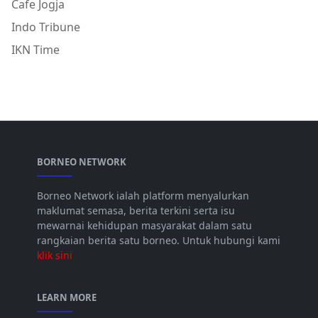
Cafe Jogja
Indo Tribune
IKN Time
BORNEO NETWORK
Borneo Network ialah platform menyalurkan
maklumat semasa, berita terkini serta isu
mewarnai kehidupan masyarakat dalam satu
rangkaian berita satu borneo. Untuk hubungi kami
klik sini
LEARN MORE