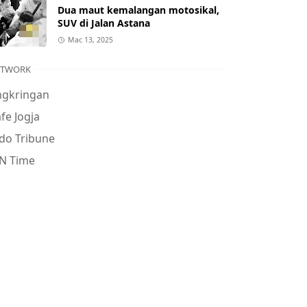
Dua maut kemalangan motosikal,
SUV di Jalan Astana
Mac 13, 2025
ETWORK
ngkringan
fe Jogja
do Tribune
N Time