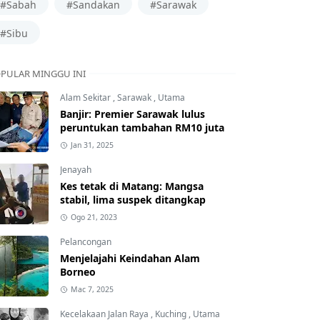
#Sabah
#Sandakan
#Sarawak
#Sibu
PULAR MINGGU INI
Alam Sekitar
,
Sarawak
,
Utama
Banjir: Premier Sarawak lulus
peruntukan tambahan RM10 juta
Jan 31, 2025
Jenayah
Kes tetak di Matang: Mangsa
stabil, lima suspek ditangkap
Ogo 21, 2023
Pelancongan
Menjelajahi Keindahan Alam
Borneo
Mac 7, 2025
Kecelakaan Jalan Raya
,
Kuching
,
Utama