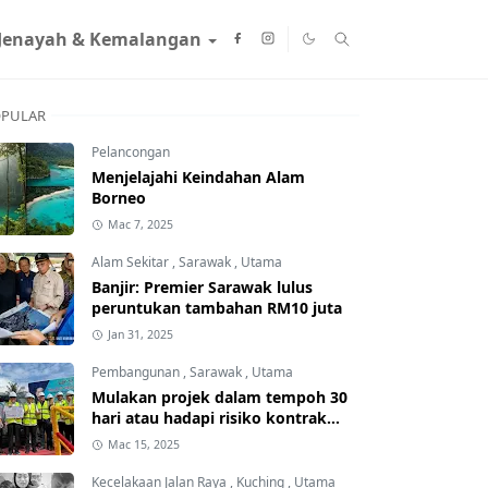
Jenayah & Kemalangan
PULAR
Pelancongan
Menjelajahi Keindahan Alam
Borneo
Mac 7, 2025
Alam Sekitar
,
Sarawak
,
Utama
Banjir: Premier Sarawak lulus
peruntukan tambahan RM10 juta
Jan 31, 2025
Pembangunan
,
Sarawak
,
Utama
Mulakan projek dalam tempoh 30
hari atau hadapi risiko kontrak
ditamatkan
Mac 15, 2025
Kecelakaan Jalan Raya
,
Kuching
,
Utama