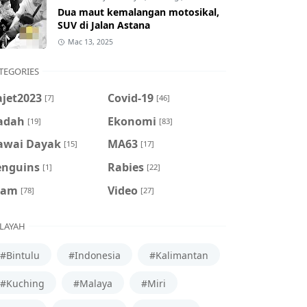
Dua maut kemalangan motosikal,
SUV di Jalan Astana
Mac 13, 2025
TEGORIES
ajet2023
Covid-19
[7]
[46]
adah
Ekonomi
[19]
[83]
awai Dayak
MA63
[15]
[17]
enguins
Rabies
[1]
[22]
cam
Video
[78]
[27]
LAYAH
#Bintulu
#Indonesia
#Kalimantan
#Kuching
#Malaya
#Miri