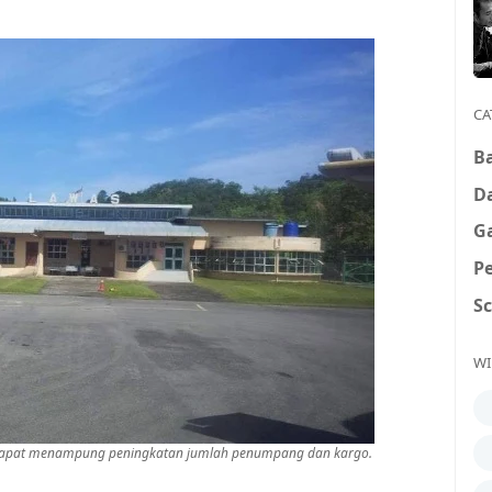
CA
B
D
G
P
S
WI
ak dapat menampung peningkatan jumlah penumpang dan kargo.