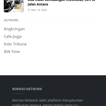
Jalan Astana
Mac 13, 2025
NETWORK
Angkringan
Cafe Jogja
Indo Tribune
IKN Time
BORNEO NETWORK
Borneo Network ialah platform menyalurkan
maklumat semasa, berita terkini serta isu