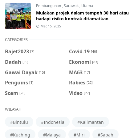
Pembangunan
,
Sarawak
,
Utama
Mulakan projek dalam tempoh 30 hari atau
hadapi risiko kontrak ditamatkan
Mac 15, 2025
CATEGORIES
Bajet2023
Covid-19
[7]
[46]
Dadah
Ekonomi
[19]
[83]
Gawai Dayak
MA63
[15]
[17]
Penguins
Rabies
[1]
[22]
Scam
Video
[78]
[27]
WILAYAH
#Bintulu
#Indonesia
#Kalimantan
#Kuching
#Malaya
#Miri
#Sabah