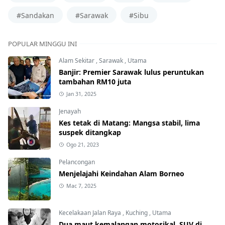
#Sandakan
#Sarawak
#Sibu
POPULAR MINGGU INI
Alam Sekitar
,
Sarawak
,
Utama
Banjir: Premier Sarawak lulus peruntukan
tambahan RM10 juta
Jan 31, 2025
Jenayah
Kes tetak di Matang: Mangsa stabil, lima
suspek ditangkap
Ogo 21, 2023
Pelancongan
Menjelajahi Keindahan Alam Borneo
Mac 7, 2025
Kecelakaan Jalan Raya
,
Kuching
,
Utama
Dua maut kemalangan motosikal, SUV di